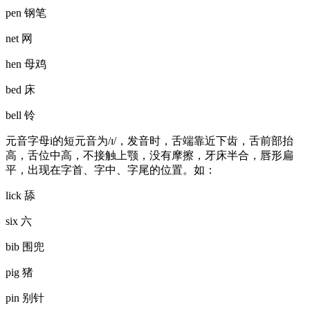
pen 钢笔
net 网
hen 母鸡
bed 床
bell 铃
元音字母i的短元音为/ɪ/，发音时，舌端靠近下齿，舌前部抬
高，舌位中高，不接触上颚，没有摩擦，牙床半合，唇形扁
平，出现在字首、字中、字尾的位置。如：
lick 舔
six 六
bib 围兜
pig 猪
pin 别针