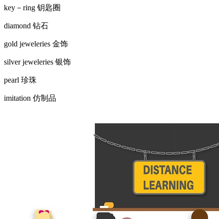
key－ring 钥匙圈
diamond 钻石
gold jeweleries 金饰
silver jeweleries 银饰
pearl 珍珠
imitation 仿制品