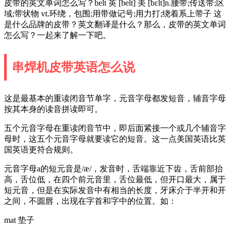
皮带的英文单词怎么写？belt 英 [belt] 美 [bɛlt]n.腰带;传送带;区
域;带状物 vt.环绕，包围;用带做记号;用力打;绕着系上带子 这
是什么品牌的皮带？英文翻译是什么？那么，皮带的英文单词
怎么写？一起来了解一下吧。
串焊机皮带英语怎么说
这是最基本的重读闭音节单字，元音字母都发短音，辅音字母
按其本身的读音拼读即可。
五个元音字母在重读闭音节中，即后面紧接一个或几个辅音字
母时，这五个元音字母就要读它的短音。这一点美国英语比英
国英语更符合规则。
元音字母a的短元音是/æ/，发音时，舌端靠近下齿，舌前部抬
高，舌位低，在四个前元音里，舌位最低，但开口最大，属于
短元音，但是在实际发音中有相当的长度，牙床介于半开和开
之间，不圆唇，出现在字首和字中的位置。如：
mat 垫子