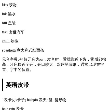
kiss 亲吻
ink 墨水
hill 丘陵
taxi 出租汽车
chilli 辣椒
spaghetti 意大利式细面条
元音字母o的短元音为/ɑ/，发音时，舌端靠近下齿，舌后部抬
高，牙床接近全开，开口较大，双唇呈圆形，通常出现在字
首、字中的位置。
英语皮带
1发卡(小卡子) hairpin 发夹; 簪, 簪形物
hair grip 发卡