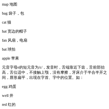
map 地图
bag 袋子，包
cat 猫
hat 宽边的帽子
fan 风扇，电扇
bat 球拍
apple 苹果
元音字母e的短元音为/ɛ/，发音时，舌端靠近下齿，舌前部抬
高，舌位适中，不接触上颚，没有摩擦，牙床介于半合半开之
间，唇形扁平，出现在字首、字中的位置。如：
egg 鸡蛋
well 井
red 红的