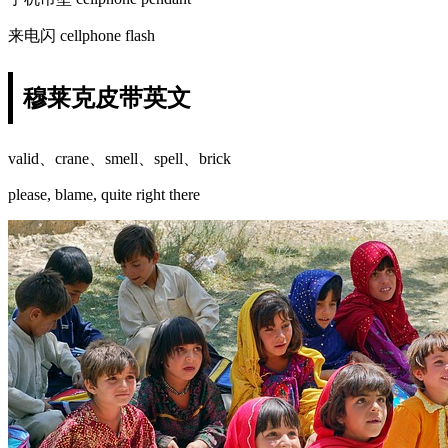
来电闪 cellphone flash
穆莱克皮带英文
valid、crane、smell、spell、brick
please, blame, quite right there