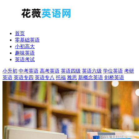
首页
零基础英语
小初高大
趣味英语
英语考试
小升初
中考英语
高考英语
英语四级
英语六级
学位英语
考研
英语
英语专四
英语专八
托福
雅思
新概念英语
剑桥英语