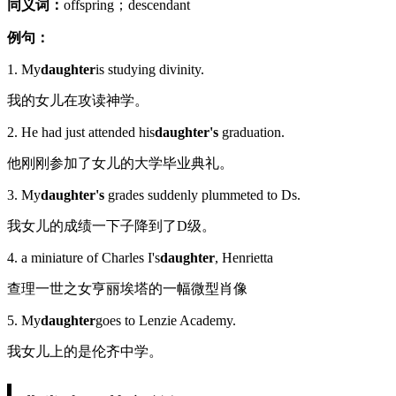
同义词：
offspring；descendant
例句：
1. My
daughter
is studying divinity.
我的女儿在攻读神学。
2. He had just attended his
daughter's
graduation.
他刚刚参加了女儿的大学毕业典礼。
3. My
daughter's
grades suddenly plummeted to Ds.
我女儿的成绩一下子降到了D级。
4. a miniature of Charles I's
daughter
, Henrietta
查理一世之女亨丽埃塔的一幅微型肖像
5. My
daughter
goes to Lenzie Academy.
我女儿上的是伦齐中学。