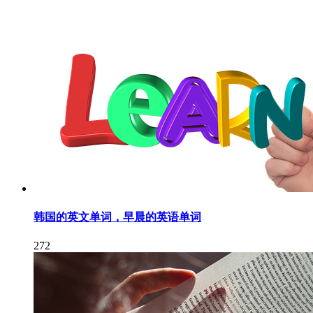
韩国的英文单词，早晨的英语单词
272