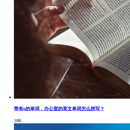
带有o的单词，办公室的英文单词怎么拼写？
188