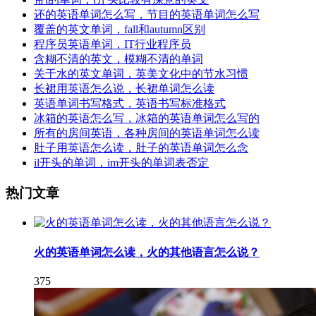
还的英语单词怎么写，节目的英语单词怎么写
覆盖的英文单词，fall和autumn区别
程序员英语单词，IT行业程序员
含糊不清的英文，模糊不清的单词
关于水的英文单词，英美文化中的节水习惯
长裙用英语怎么说，长裙单词怎么读
英语单词书写格式，英语书写标准格式
冰箱的英语怎么写，冰箱的英语单词怎么写的
所有的房间英语，各种房间的英语单词怎么读
肚子用英语怎么读，肚子的英语单词怎么念
il开头的单词，im开头的单词表否定
热门文章
火的英语单词怎么读，火的其他语言怎么说？
375