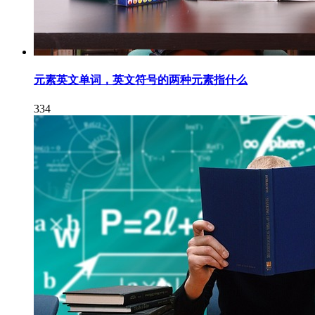
元素英文单词，英文符号的两种元素指什么
334