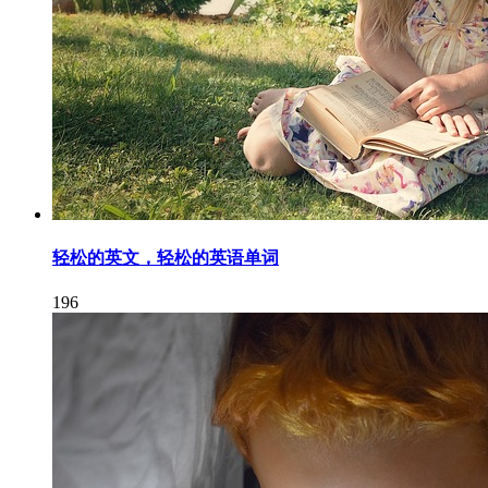
轻松的英文，轻松的英语单词
196