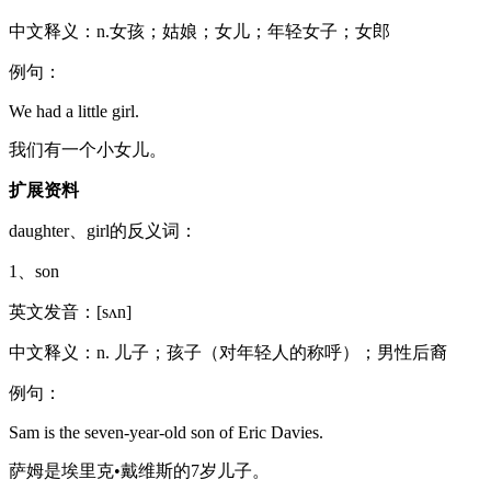
中文释义：n.女孩；姑娘；女儿；年轻女子；女郎
例句：
We had a little girl.
我们有一个小女儿。
扩展资料
daughter、girl的反义词：
1、son
英文发音：[sʌn]
中文释义：n. 儿子；孩子（对年轻人的称呼）；男性后裔
例句：
Sam is the seven-year-old son of Eric Davies.
萨姆是埃里克•戴维斯的7岁儿子。