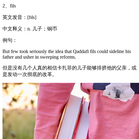
2、fils
英文发音：[fɪls]
中文释义：n. 儿子；铜币
例句：
But few took seriously the idea that Qaddafi fils could sideline his
father and usher in sweeping reforms.
但是没有几个人真的相信卡扎菲的儿子能够排挤他的父亲，或
是发动一次彻底的改革。