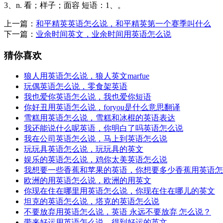
3、n. 看；样子；面容 短语：1、。
上一篇：
和平精英英语怎么说，和平精英第一个赛季叫什么
下一篇：
业余时间英文，业余时间用英语怎么说
猜你喜欢
狼人用英语怎么说，狼人英文marfue
玩偶英语怎么说，零食架英语
我也爱你英语怎么说，我也爱你短语
你好丑用英语怎么说，foryou是什么意思翻译
雪糕用英语怎么说，雪糕和冰棍的英语表达
我还能说什么呢英语，你明白了吗英语怎么说
我在公司英语怎么说，马上到英语怎么说
玩玩具英语怎么说，玩玩具的英文
娱乐的英语怎么说，鸡你太美英语怎么说
我想要一些香蕉和苹果的英语，你想要多少香蕉用英语怎
欧洲的用英语怎么说，欧洲的用英文
你现在住在哪里用英语怎么说，你现在住在哪儿的英文
坦克的英语怎么说，塔克的英语怎么说
不要放弃用英语怎么说，英语 永远不要放弃 怎么说？
带来好运用英语怎么说，得到好运的英文