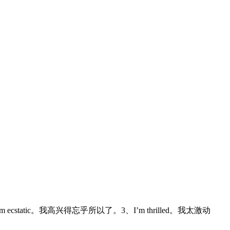
static。我高兴得忘乎所以了。3、I’m thrilled。我太激动