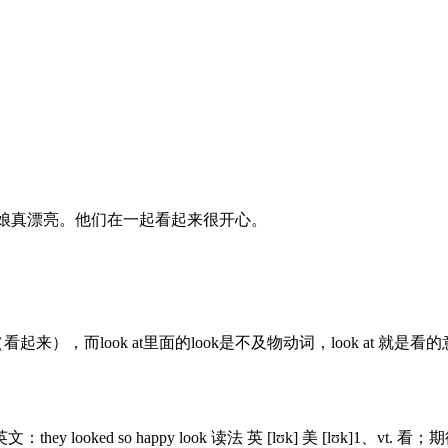
py together。新娘真漂亮。他们在一起看起来很开心。
ok at里面的look是不及物动词，look at 就是看的意思。they 
ked so happy look 读法 英 [lʊk] 美 [lʊk]1、v