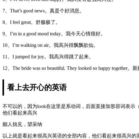
7、That’s good news。真是个好消息。
8、I feel great。舒服极了。
9、I’m in a good mood today。我今天心情很好。
10、I’m walking on air。我高兴得飘飘欲仙。
11、I jumped for joy。我高兴得跳了起来。
12、The bride was so beautiful. They looked so hap
看上去开心的英语
不可以的，因为look在这里是系动词，后面直接加形容词表示（看起来），而lo
他们看起来高兴
鄙人拙见，望采纳
以上就是看起来很高兴英语的全部内容，他们看起来很高兴的英文：they loo