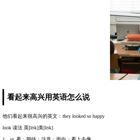
看起来高兴用英语怎么说
他们看起来很高兴的英文：they looked so happy
look 读法 英[lʊk]美[lʊk]
1、vt. 看；期待；注意；面向；看上去像