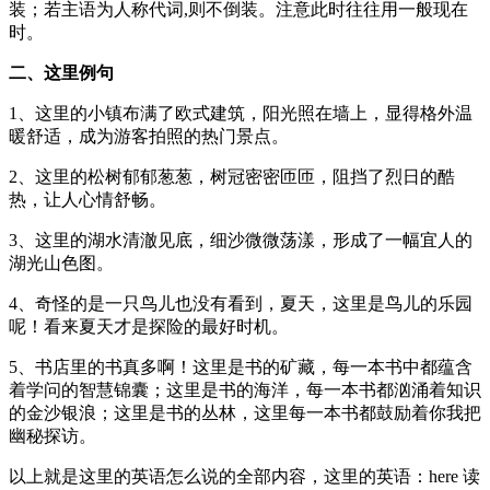
装；若主语为人称代词,则不倒装。注意此时往往用一般现在
时。
二、这里例句
1、这里的小镇布满了欧式建筑，阳光照在墙上，显得格外温
暖舒适，成为游客拍照的热门景点。
2、这里的松树郁郁葱葱，树冠密密匝匝，阻挡了烈日的酷
热，让人心情舒畅。
3、这里的湖水清澈见底，细沙微微荡漾，形成了一幅宜人的
湖光山色图。
4、奇怪的是一只鸟儿也没有看到，夏天，这里是鸟儿的乐园
呢！看来夏天才是探险的最好时机。
5、书店里的书真多啊！这里是书的矿藏，每一本书中都蕴含
着学问的智慧锦囊；这里是书的海洋，每一本书都汹涌着知识
的金沙银浪；这里是书的丛林，这里每一本书都鼓励着你我把
幽秘探访。
以上就是这里的英语怎么说的全部内容，这里的英语：here 读