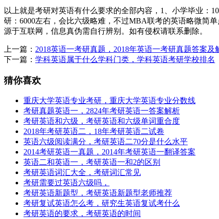
以上就是考研对英语有什么要求的全部内容，1、小学毕业：10002.、初中
研：6000左右，会比六级略难，不过MBA联考的英语略微简单点。7
源于互联网，信息真伪需自行辨别。如有侵权请联系删除。
上一篇：
2018英语一考研真题，2018年英语一考研真题答案及
下一篇：
学科英语属于什么学科门类，学科英语考研学校排名
猜你喜欢
重庆大学英语专业考研，重庆大学英语专业分数线
考研真题英语一，2824年考研英语一答案解析
考研英语和六级，考研英语和六级单词重合度
2018年考研英语二，18年考研英语二试卷
英语六级阅读满分，考研英语二70分是什么水平
2014考研英语一真题，2014年考研英语一翻译答案
英语二和英语一，考研英语一和2的区别
考研英语词汇大全，考研词汇常见
考研需要过英语六级吗，
考研英语新题型，考研英语新题型老师推荐
考研复试英语怎么考，研究生英语复试考什么
考研英语的要求，考研英语的时间