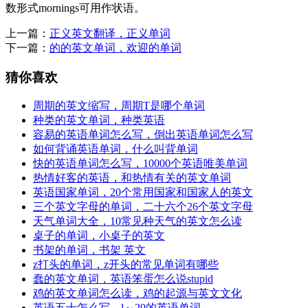
数形式mornings可用作状语。
上一篇：
正义英文翻译，正义单词
下一篇：
的的英文单词，欢迎的单词
猜你喜欢
周期的英文缩写，周期T是哪个单词
种类的英文单词，种类英语
容易的英语单词怎么写，倒出英语单词怎么写
如何背诵英语单词，什么叫背单词
快的英语单词怎么写，10000个英语唯美单词
热情好客的英语，和热情有关的英文单词
英语国家单词，20个常用国家和国家人的英文
三个英文字母的单词，二十六个26个英文字母
天气单词大全，10常见种天气的英文怎么读
桌子的单词，小桌子的英文
书架的单词，书架 英文
z打头的单词，z开头的常见单词有哪些
蠢的英文单词，英语笨蛋怎么说stupid
鸡的英文单词怎么读，鸡的起源与英文文化
英语五十怎么写，l～20的英语单词