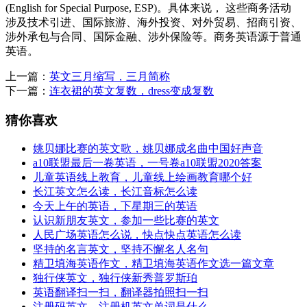
(English for Special Purpose, ESP)。具体来说， 这些商务活动
涉及技术引进、国际旅游、海外投资、对外贸易、招商引资、
涉外承包与合同、国际金融、涉外保险等。商务英语源于普通
英语。
上一篇：
英文三月缩写，三月简称
下一篇：
连衣裙的英文复数，dress变成复数
猜你喜欢
姚贝娜比赛的英文歌，姚贝娜成名曲中国好声音
a10联盟最后一卷英语，一号卷a10联盟2020答案
儿童英语线上教育，儿童线上绘画教育哪个好
长江英文怎么读，长江音标怎么读
今天上午的英语，下星期三的英语
认识新朋友英文，参加一些比赛的英文
人民广场英语怎么说，快点快点英语怎么读
坚持的名言英文，坚持不懈名人名句
精卫填海英语作文，精卫填海英语作文选一篇文章
独行侠英文，独行侠新秀普罗斯珀
英语翻译扫一扫，翻译器拍照扫一扫
注册码英文，注册机英文单词是什么