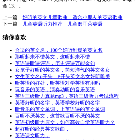
金 13、。
上一篇：
好听的英文儿童歌曲，适合小朋友的英语歌曲
下一篇：
儿童英语听力推荐，儿童磨耳朵英语
猜你喜欢
合适的英文名，100个好听到爆的英文名
那听起来不错英文，这听起来不错
英语课听课评语，历史评课万能金句
女孩子好听的英文名，简短洋气的英文名女
女生英文名p开头，P开头英文名女好听唯美
听英语的好处，听英语对学英语有用吗
玩音乐的英语，演奏动听的音乐英语
英语三级听力真题mp3，英语三级听力考试流程
英语好听的名字，英语学校好听的名字
听音乐的英文单词，上英语课的英文单词
百听不厌英文，这首歌百听不厌的英文
英语初级听力原文，如何高效自学英语听力？
超好听的经典英文歌曲，
英语课文听力，