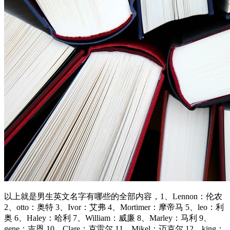
以上就是男生英文名字有哪些的全部内容，1、Lennon：伦农
2、otto：奥特 3、Ivor：艾弗 4、Mortimer：摩帝马 5、leo：利
奥 6、Haley：哈利 7、William：威廉 8、Marley：马利 9、
gene：吉恩 10、Clare：克雷尔 11、Mikel：迈克尔 12、king：