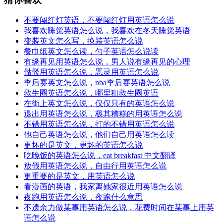
不要闯红灯英语，不要闯红灯用英语怎么说
我喜欢睡觉英语怎么说，我喜欢在冬天睡觉英语
变装英文怎么写，换装英语怎么说
餐巾纸英文怎么读，勺子英语怎么说读
有缘再见用英语怎么说，男人说有缘再见的心理
骷髅用英语怎么说，恶灵用英语怎么说
季后赛英文怎么说，nba季后赛英语怎么说
救生圈英语怎么说，哪里租救生圈英语
在街上英文怎么说，仅仅只有的英语怎么说
退出用英语怎么说，极其糟糕的用英语怎么说
不错用英语怎么说，打的不错用英语怎么说
他自己英语怎么说，他们自己用英语怎么读
更坏的是英文，更坏的英语怎么说
吃晚饭的英语怎么说，eat breakfast 中文翻译
放假用英语怎么说，自由行用英语怎么说
更重要的是英文，用英语怎么说
看漫画的英语，我家离她家很近用英语怎么说
夜跑用英语怎么说，夜跑什么意思
不遗余力做某事用英语怎么说，花费时间在某事上用英
语怎么说