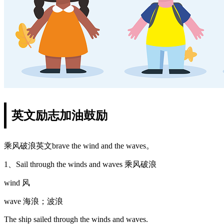
英文励志加油鼓励
乘风破浪英文brave the wind and the waves。
1、Sail through the winds and waves 乘风破浪
wind 风
wave 海浪；波浪
The ship sailed through the winds and waves.