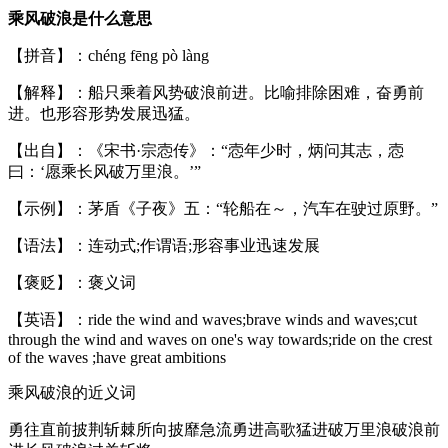
乘风破浪是什么意思
【拼音】：chéng fēng pò làng
【解释】：船只乘着风势破浪前进。比喻排除困难，奋勇前
进。也形容形势发展迅猛。
【出自】：《宋书·宗悫传》：“悫年少时，炳问其志，悫
曰：‘愿乘长风破万里浪。’”
【示例】：茅盾《子夜》五：“轮船在～，汽车在驶过原野。”
【语法】：连动式;作谓语;形容事业迅速发展
【褒贬】：褒义词
【英语】：ride the wind and waves;brave winds and waves;cut
through the wind and waves on one's way towards;ride on the crest
of the waves ;have great ambitions
乘风破浪的近义词
勇往直前披荆斩棘所向披靡急流勇进高歌猛进破万里浪破浪前