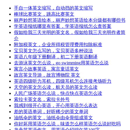
手自一体英文缩写，自动挡的英文缩写
棒球比赛英文，跳高比赛英文
丽声妙想英语绘本，丽声妙想英语绘本分级都有哪些书
学英语报纸哪里有答案，学英语报纸怎么查答案
假如给我三天光明的英文名，假如给我三天光明作者简
介
附加税英文，企业所得税管理费用扣除标准
宝贝英文怎么写的，宝贝英语多种说法
英语八年级下册翻译，初二下册英语翻译
去游泳英文怎么说，go swimming用英语怎么说
寓言小故事英语，寓言童话英文
故宫英文导游，故宫博物院 英文
英语四级听力耳机，四级耳机怎么连接考场听力
天空的英文怎么读，航天员的英文怎么读
人民广场英语怎么说，快点快点英语怎么读
索拉卡英文名，索拉卡外号
我感到很开心英语，开心用英语怎么表达
差的英语单词，好听稀少的英文单词
油纸伞的英文，油纸伞由伞骨组成英文
你好坏用英语怎么说，味道怎么样英语怎么说好吃吗
龙舟节英语作文，用英语介绍端午节100字