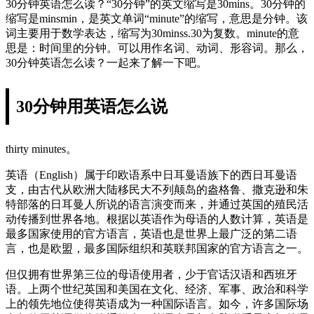
30分钟英语怎么读？“30分钟”的英文缩写是30mins。30分钟的
缩写是minsmin，是英文单词“minute”的缩写，意思是分钟。该
词主要用于数学表达，缩写为30minss.30为复数。minute的意
思是：时间里的分钟。可以用作名词、动词、形容词。那么，
30分钟英语怎么读？一起来了解一下吧。
30分钟用英语怎么说
thirty minutes。
英语（English）属于印欧语系中日耳曼语族下的西日耳曼语
支，由古代从欧洲大陆移民大不列颠岛的盎格鲁、撒克逊和朱
特部落的日耳曼人所说的语言演变而来，并通过英国的殖民活
动传播到世界各地。根据以英语作为母语的人数计算，英语是
最多国家使用的官方语言，英语也是世界上最广泛的第二语
言，也是欧盟，最多国际组织和英联邦国家的官方语言之一。
但仅拥有世界第三位的母语使用者，少于官话汉语和西班牙
语。上两个世纪英国和美国在文化、经济、军事、政治和科学
上的领先地位使得英语成为一种国际语言。如今，许多国际场