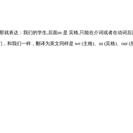
是选这的话那就表达：我们的学生,后面us 是 宾格,只能在介词或者在动词后
翻译为英文同样是 we (主格)、us (宾格)、our (所有格)。w