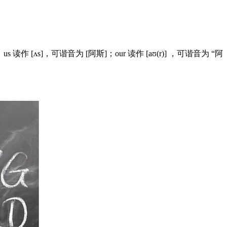
作 [ʌs]，可谐音为 [阿斯]；our 读作 [aʊ(r)] ，可谐音为 “阿