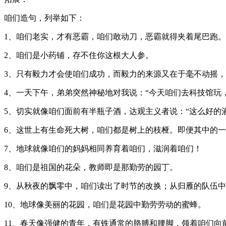
咱们造句，列举如下：
1、咱们老实，才有恶霸，咱们敢动刀，恶霸就得夹着尾巴跑。
2、咱们是小药铺，存不住你这根大人参。
3、只有毅力才会使咱们成功，而毅力的来源又在于毫不动摇
4、一天下午，弟弟突然神秘地对我说：“今天咱们去科技馆玩
5、切实就像咱们面前有半瓶子酒，达观主义者说：“这么好的
6、这世上有生命死大树，咱们都是树上的枝桠。即便其中的
7、地球就像咱们的妈妈相同养育着咱们，滋润着咱们！
8、咱们是祖国的花朵，教师即是那勤劳的园丁。
9、从秋夜的飘零中，咱们读出了时节的改换；从归雁的队伍
10、地球像美丽的花园，咱们是花园中勤劳劳动的蜜蜂。
11、春天像强健的青年，有铁通常的胳膊和腰脚，领着咱们向