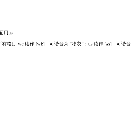
面用us
e 读作 [wi:]，可谐音为 “物衣”；us 读作 [ʌs]，可谐音