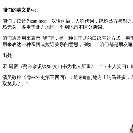
咱们的英文是we。
咱们，读音为zán men，汉语词语，人称代词，统称己方与
场无关；多用于北方地区，个别地市不区分两词。
咱们通常用来表示“我们”，是一种非正式的口语表达方式，用
用来表达一种亲切或拉近关系的意思，例如，“咱们都是朋友嘛
出处
宋·周密《癸辛杂识续集·文山书为北人所重》：“（主人笑曰
清吴敬梓《儒林外史第三四回》：近来咱们地方上响马甚多，
取笑儿了。”