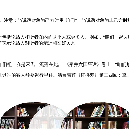
对方。注意：当说话对象为己方时用“咱们”，当说话对象为非己方
于包括说话人和听者在内的两个人或更多人。例如，“咱们一起去
”表示说话人对听者的亲近和友好关系。
）咱们祖上亦是宋氏，流落在此。”《秦并六国平话》卷上：“咱们
凡过往的客人须要迟行早住。清曹雪芹《红楼梦》第三四回：黛