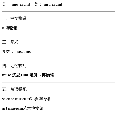
英：
[mjuˈziːəm]
；美：
[mjuˈziːəm]
二、中文翻译
n.
博物馆
三、形式
复数：
museums
四、记忆技巧
muse 沉思+um 场所→博物馆
五、短语搭配
science museum
科学博物馆
art museum
艺术博物馆