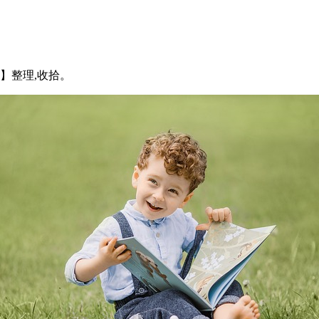
词【释义】整理,收拾。