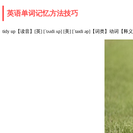
英语单词记忆方法技巧
tidy up【读音】[英] [ˈtʌɪdi ʌp] [美] [ˈtaɪdi əp]【词类】动