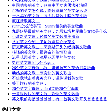
小蜘蛛英文歌，Eensyweensyspider儿歌
中国功夫的英文，歌曲中国功夫屠洪刚演唱
跳舞的英文怎么说，唱歌跳舞的英文怎么说
张杰唱的英文歌，张杰我是歌手唱的英文歌
疯狂猜歌英文，
sunny怎么读英语，Sunny相关的英文歌曲
九层妖塔最后的英文歌，九层妖塔片尾曲英文歌是什么
小清新英文歌，轻快的英文歌甜美清新
悉尼英文介绍，悉尼歌剧院介绍英文
萨克斯英文歌曲，萨克斯开头的经典英文歌曲
很骚的英文歌，最兴奋的催情歌曲
流星花园英文，流星花园里的英文歌
男声英文歌baby什么go，
26个英文字母歌儿歌，塔米拉苏的英语启蒙歌曲
动感的英文歌，节奏快的英文歌曲
不信我就走着瞧英文歌，说你说我英文歌
关于旅行的英文歌，
26个英文字母歌，abcd英语26个字母歌
一首很欢快的英文歌，欢快的英文歌曲
英文歌前奏是登登登登，有一首英文歌开头是登登登登
热门文章