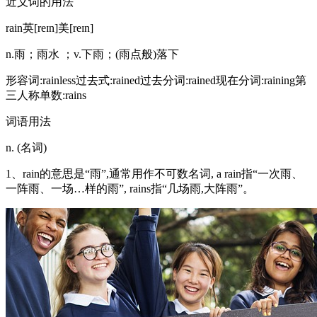
近义词的用法
rain英[reɪn]美[reɪn]
n.雨；雨水 ；v.下雨；(雨点般)落下
形容词:rainless过去式:rained过去分词:rained现在分词:raining第
三人称单数:rains
词语用法
n. (名词)
1、rain的意思是“雨”,通常用作不可数名词, a rain指“一次雨、
一阵雨、一场…样的雨”, rains指“几场雨,大阵雨”。