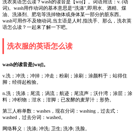
洗衣英语怎么读？wash的读音是【wɒʃ】。词语用法：v. (动
词)。wash用作动词的基本意思是“洗涤”,即用水、酒精、煤
油、洗涤剂、肥皂等洗掉物体或身体某一部分的脏东西。
wash可用作不及物动词,当主语是人时,指洗手、那么，洗衣英
语怎么读？一起来了解一下吧。
洗衣服的英语怎么读
wash的读音是[wɒʃ]。
v.洗；冲洗；冲掉；冲走；粉刷；涂刷；涂颜料于；站得住
脚；经得起检验。
n.洗；洗涤；尾流；涡流；航迹；尾流声；沃什湾；涂层；涂
料；冲积物；泔水；泔脚；已发酵的麦芽汁；形势。
第三人称单数：washes，现在分词：washing，过去式：
washed，过去分词：washed。
网络释义：洗涤; 冲洗; 卫生; 洗净; 洗脸。