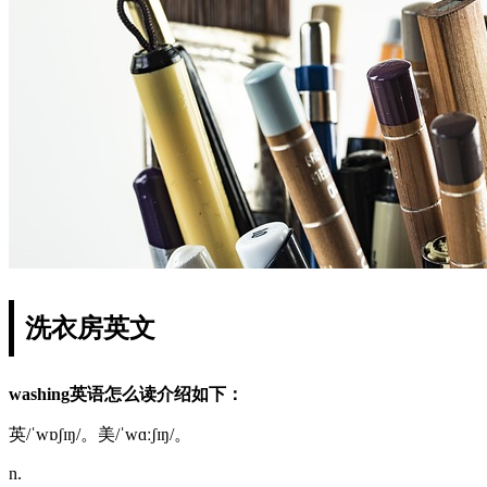
洗衣房英文
washing英语怎么读介绍如下：
英/ˈwɒʃɪŋ/。美/ˈwɑːʃɪŋ/。
n.