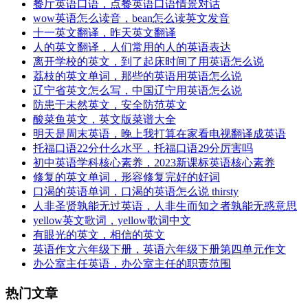
餐厅英语口语，点餐英语口语情景对话
wow英语怎么读音，bean怎么读英文发音
十一英文翻译，昨天英文翻译
人的英文翻译，人们常用的人的英语表达
离开学校的英文，到了起床时间了用英语怎么说
荔枝的英文单词，那些的英语用英语怎么说
辽宁省英文怎么写，中国辽宁用英语怎么说
防患于未然英文，安全防范英文
酸菜鱼英文，英文版菜谱大全
明天是周末英语，晚上我打算在家看电视翻译成英语
托福口语22分什么水平，托福口语29分厉害吗
初中英语学科核心素养，2023新课标英语核心素养
修复的英文单词，形容修复完好的好词
口渴的英语单词，口渴的英语怎么说 thirsty
人非圣贤孰能无过英语，人非生而知之者孰能无惑意思
yellow英文歌词，yellow歌词中文
有眼光的英文，相信的英文
英语作文六年级下册，英语六年级下册第四单元作文
办公室主任英语，办公室主任的职责范围
热门文章