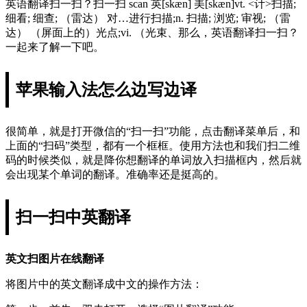
英语翻译扫一扫？扫一扫 scan 英[skæn] 美[skæn]vt. <计>扫描;
细看; 细查; （雷达） 对…进行扫描;n. 扫描; 浏览; 审视; （雷
达） （屏面上的）光点;vi. （光束、那么，英语翻译扫一扫？
一起来了解一下吧。
苹果输入法怎么边写边译
很简单，就是打开微信的“扫一扫”功能，点击翻译菜单后，和
上面的“扫码”类型，都有一个框框。使用方法也和我们扫二维
码的时候类似，就是降你想翻译的单词放入扫描框内，然后就
会出现某个单词的翻译。准确率还是挺高的。
扫一扫中英翻译
英文扫图片在线翻译
将图片中的英文翻译成中文的操作方法：