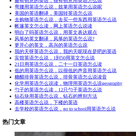
最有创意的英语，很有创意用英语怎么说
弯腰用英语怎么说，鼓掌用英语怎么说呢
美国的英语翻译，美国转英语怎么说
去购物英语怎么说，去买一些东西用英语怎么说
帐篷英文怎么读，网上英语怎么说读
明白了吗英语怎么说，用英文表达观点
风筝的英文翻译，风筝的英语怎么说?
更开心的英文，高兴的英语怎么说
我的天呀英语怎么说，我的天呢现在是吧的英语
宾馆英语怎么说，1到50用英文怎么说
21日用英语怎么说，二十一日英语怎么读
低的用英语怎么说，以很低的声音用英语怎么说
糖醋排骨英语怎么说，排骨英语怎么说读音
化学用英语怎么说读，物理用英语怎么说geography
勺子的英语怎么读，12只勺子英语怎么说
钻石块用英语怎么说，钻石的辨别方法
高楼英语怎么说，下楼的英语
去学校的英语怎么说，go to school用英语怎么说
热门文章