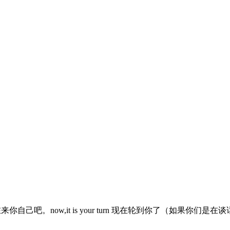
yourself.那我们现在来你自己吧。now,it is your turn 现