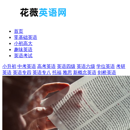
首页
零基础英语
小初高大
趣味英语
英语考试
小升初
中考英语
高考英语
英语四级
英语六级
学位英语
考研
英语
英语专四
英语专八
托福
雅思
新概念英语
剑桥英语