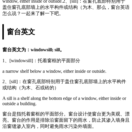
window, either inside or outside.2、[sill]：在窗孔底部特别用于
盖住窗孔底部墙上的水平构件或结构（为木、那么，窗台英语
怎么说？一起来了解一下吧。
窗台英文
窗台英文为：windowsill; sill。
1、[windowsill]：托着窗框的平面部分
a narrow shelf below a window, either inside or outside.
2、[sill]：在窗孔底部特别用于盖住窗孔底部墙上的水平构件
或结构（为木、石或砖的）
A sill is a shelf along the bottom edge of a window, either inside or
outside a building.
窗台是指托着窗框的平面部分。窗台设计使窗台更为美观、漂
亮。窗台的作用是排除沿窗面留下的雨水，防止其渗入墙身且
沿窗缝渗入室内，同时避免雨水污染外墙面。