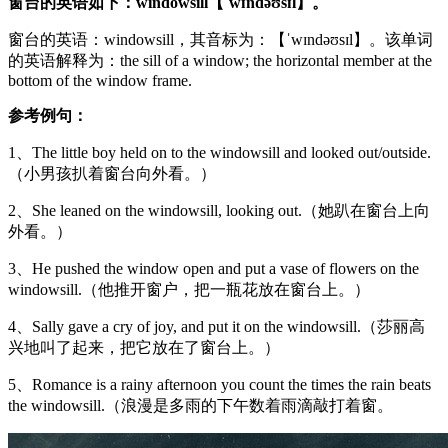
窗台的英语如下：windowsill【ˈwɪndəʊsɪl】。
窗台的英语：windowsill，其音标为：【ˈwɪndəʊsɪl】。该单词
的英语解释为：the sill of a window; the horizontal member at the
bottom of the window frame.
参考例句：
1、The little boy held on to the windowsill and looked out/outside.
（小男孩扒着窗台向外看。）
2、She leaned on the windowsill, looking out.（她趴在窗台上向
外看。）
3、He pushed the window open and put a vase of flowers on the
windowsill.（他推开窗户，把一瓶花放在窗台上。）
4、Sally gave a cry of joy, and put it on the windowsill.（莎丽高
兴地叫了起来，把它放在了窗台上。）
5、Romance is a rainy afternoon you count the times the rain beats
the windowsill.（浪漫是多雨的下午数着雨滴敲打着窗。