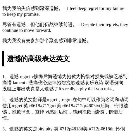
我为我的失信感到深深遗憾。 - I feel deep regret for my failure
to keep my promise.
尽管有遗憾，但他们仍然继续前进。 - Despite their regrets, they
continue to move forward.
我为我没有去参加那个聚会感到非常遗憾。
遗憾的高级表达英文
1、遗憾 regret v懊悔后悔遗憾为抱歉为惋惜对损失或缺乏感到
痛惜 lament n悲痛伤心悲悼抱怨挽歌遗憾哀乐哀诗 双语例句
没瞧上那出戏真是太遗憾了It’s really a pity that you miss。
2、遗憾的英文翻译是regret，regret在句中可以作为名词和动词
使用regret 英 r#618#712gret美 r#618#712ɡr#603tvt后悔，悔恨遗
憾，抱歉悼念，哀悼 vi感到后悔，感到抱歉 n遗憾，惋惜后
悔。
3、遗憾的英文是pity pity 英 #712p#618ti美 #712p#618tin 怜悯