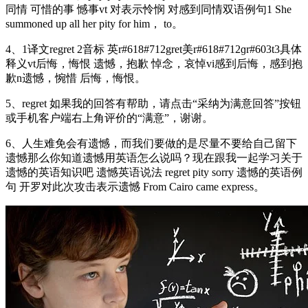
同情 可惜的事 憾事vt 对表示怜悯 对感到同情双语例句1 She
summoned up all her pity for him， to。
4、1译文regret 2音标 英r#618#712gret美r#618#712ɡr#603t3具体
释义vt后悔，悔恨 遗憾，抱歉 悼念，哀悼vi感到后悔，感到抱
歉n遗憾，惋惜 后悔，悔恨。
5、regret 如果我的回答有帮助，请点击“采纳为满意回答”按钮
或手机客户端右上角评价的“满意”，谢谢。
6、人生难免会有遗憾，而我们要做的是尽量不要给自己留下
遗憾那么你知道遗憾用英语怎么说吗？现在跟我一起学习关于
遗憾的英语知识吧 遗憾英语说法 regret pity sorry 遗憾的英语例
句 开罗对此次攻击表示遗憾 From Cairo came express。