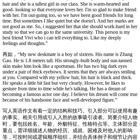
hair and she is a tallest girl in our class. She is warm-hearted and
good- looking so that everyone loves her. I'm so glad to make friend
with her. I'm out-going too, so we have been good friends for long
time. But sometimes I like quiet but she doesn't. And her marks are
not good as me. So, i suggested her that she should work-hard in her
study so that we can go to the same university. This person is my
best friend Vivi who i can tell everything to. Like my deeply
feelings and thoughts.”
再如，“My new deskmate is a boy of sixteen. His name is Zhang
Gao. He is 1.8 meters tall. His strongly-built body and sun-tanned
skin make him look like a sportsman. He has two big dark eyes
under a pair of thick eyebows. It seems that they are always smiling
at you. Compared with my yellow hair, his hair is black and thick.
He speaks a little bit fast but very clearly. However, he likes to
gesture from time to time while he's talking. He has a dream of
becoming a famous actor one day. I believe his dream will come true
because of his handsome face and well-developed figure.”
写人英语作文有着一定的结构和技巧。引入部分可以使用有趣
的事实、相关引用或引人入胜的故事吸引读者。简要介绍人物
时，要包括姓名、年龄、外貌特征、性格特点等。主体部分是
重点，需详细描述人物的经历、成就、困难及对他人的影响
等，可按时间或逻辑顺序组织，并结合具体例子和细节让内容