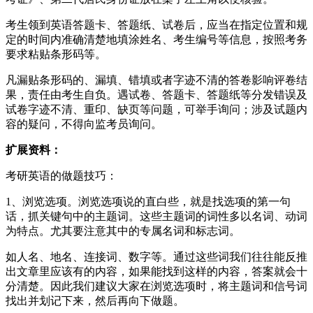
考生领到英语答题卡、答题纸、试卷后，应当在指定位置和规
定的时间内准确清楚地填涂姓名、考生编号等信息，按照考务
要求粘贴条形码等。
凡漏贴条形码的、漏填、错填或者字迹不清的答卷影响评卷结
果，责任由考生自负。遇试卷、答题卡、答题纸等分发错误及
试卷字迹不清、重印、缺页等问题，可举手询问；涉及试题内
容的疑问，不得向监考员询问。
扩展资料：
考研英语的做题技巧：
1、浏览选项。浏览选项说的直白些，就是找选项的第一句
话，抓关键句中的主题词。这些主题词的词性多以名词、动词
为特点。尤其要注意其中的专属名词和标志词。
如人名、地名、连接词、数字等。通过这些词我们往往能反推
出文章里应该有的内容，如果能找到这样的内容，答案就会十
分清楚。因此我们建议大家在浏览选项时，将主题词和信号词
找出并划记下来，然后再向下做题。