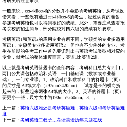
考研英语注意事项
一般来说，cet-4和cet-6的分数并不会影响考研英语，从考试反
馈来看，一些没有通过cet-4和cet-6的考生，经过认真的准备，
参加考研英语也可以得到很好的成绩。此外，需要注意查看报
考院校的招生简章，部分院校对四六级的成绩有所要求。
考研英语1和英语2的应用专业有所不同，学硕类的专业多适用
英语1，专硕类专业多适用英语2，但也有不少例外的专业。考
生在前期的备考工作中首先要识别出与英语考试类型相对应的
专业，就考试的整体难度而言，英语1比英语2难。
以上就是考研英语答题卡的全部内容，考研科目总共有四门，
两门公共课包括政治和英语，一门基础课（数学或专业基
础）、一门专业课。1、政治科目和数学科目的答题卡（页）
的尺寸是 A3纸大小（297mm×420mm），试卷是长的横向折
起来的，折叠起来两张A4纸的大小。2、英语的答题卡（页）
要更小一些，尺寸大小为190mm×260mm。3、。
上一篇：
英语六级难还是考研英语难，英语六级和考研英语难
度
下一篇：
考研英语二卷子，考研英语历年真题在线