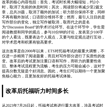
改革的核心内容包括：首先，考试时长将大幅缩短，约2小
时，取消了先前的休息时间；其次，阅读部分将减少至2篇文
章，总共20题，取消了额外的加试；听力部分保持不变，同样
不再有额外加试；口语部分维持不变；然而，最引人注目的是
写作部分的变化，独立写作被取消，取而代之的是名
为“Discussion Board”的学术讨论环节。在这个环节中，学生需
阅读教授和同学的观点，参与10分钟的讨论，发表至少100字
的个人看法，既要表达个人观点，又要与给定观点进行互动，
对学术思考和积累有较高要求。
这次改革是自2006年以来，ETS对托福考试的最重大调整，不
仅进一步精简了阅读题量，而且对写作部分进行了实质性的改
变。改革后的考试更加注重口语和写作，而听力的重要性依
旧。整体考试流程更为流畅，考生的压力可能会减小，这对于
提高分数无疑是个好消息。因此，考生们可以期待一个更加聚
焦核心能力，且更加友好的托福考试体验。
改革后托福听力时间多长
从2023年7月26日起，托福考试将进行重大改革，涉及考试时