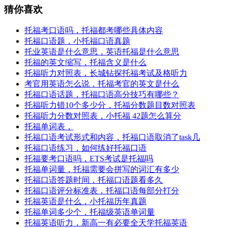
猜你喜欢
托福考口语吗，托福都考哪些具体内容
托福口语题，小托福口语真题
托业英语是什么意思，英语托福是什么意思
托福的英文缩写，托福含义是什么
托福听力对照表，长城钻探托福考试及格听力
考官用英语怎么说，托福考官的英文是什么
托福口语话题，托福口语高分技巧有哪些？
托福听力错10个多少分，托福分数题目数对照表
托福听力分数对照表，小托福 42题怎么算分
托福单词表，
托福口语考试形式和内容，托福口语取消了task几
托福口语练习，如何练好托福口语
托福要考口语吗，ETS考试是托福吗
托福单词量，托福需要会拼写的词汇有多少
托福口语答题时间，托福口语题看多久
托福口语评分标准表，托福口语每部分打分
托福英语是什么，小托福历年真题
托福单词多少个，托福级英语单词量
托福英语听力，新高一有必要全天学托福英语