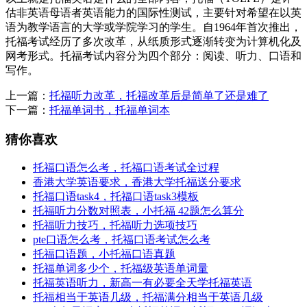
估非英语母语者英语能力的国际性测试，主要针对希望在以英
语为教学语言的大学或学院学习的学生。自1964年首次推出，
托福考试经历了多次改革，从纸质形式逐渐转变为计算机化及
网考形式。托福考试内容分为四个部分：阅读、听力、口语和
写作。
上一篇：
托福听力改革，托福改革后是简单了还是难了
下一篇：
托福单词书，托福单词本
猜你喜欢
托福口语怎么考，托福口语考试全过程
香港大学英语要求，香港大学托福送分要求
托福口语task4，托福口语task3模板
托福听力分数对照表，小托福 42题怎么算分
托福听力技巧，托福听力选项技巧
pte口语怎么考，托福口语考试怎么考
托福口语题，小托福口语真题
托福单词多少个，托福级英语单词量
托福英语听力，新高一有必要全天学托福英语
托福相当于英语几级，托福满分相当于英语几级