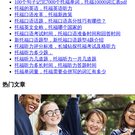
100个句子记完7000个托福单词，托福10000词汇表pdf
托福的英语，托福英语听力
托福口语改革，托福新政策
托福口语话题，托福口语高分技巧有哪些？
托福英文全称，托福哪个国家的
托福口语考试时间，托福口语准备时间和回答时间
新托福口语题型，新托福口语题型4题介绍
托福听力评分标准，长城钻探托福考试及格听力
托福听力多少题，
托福听力几道题，托福听力一共几道题
托福听力多长时间，托福听力答题时间
托福单词量，托福需要会拼写的词汇有多少
热门文章