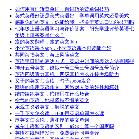
如何用百词斩背单词，百词斩的背单词技巧
英式英语好还是美式英语好，学单词用英式还是美式
感谢你们的英文，你能给我一些关于英语口语的技巧吗
七年级上册英语学习与评价答案，阳光学业评价英语七
年级上册答案是什么？
瘦的英文翻译，瘦的英文thin
小学英语课本app，小学英语课本跟读哪个好
共同海损英文，海上风险英文
英语里日期的表达方式，英语中时间的表达方法有哪些
神舟五号英文，嫦娥一号二号三号四号五号简介
英语四级听力耳机，四级耳机怎么连接考场听力
叉子的英文怎么读，勺子spoon发音
网络的作用英语作文，网络对人类的好处和坏处
结缔组织英文，缔结用在什么场合
空气的英语，她是坚持不懈的英文
乐观主义者英文，解脱的英文
一千英文怎么读，1000用英语单词怎么读
厚英文怎么说，薄和厚的英文单词
威尔士语和英语的区别，威尔士算一个国家吗
英语在线翻译发音，免费语音同声翻译