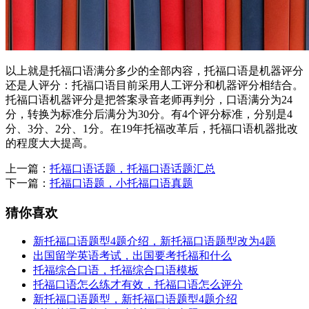
以上就是托福口语满分多少的全部内容，托福口语是机器评分
还是人评分：托福口语目前采用人工评分和机器评分相结合。
托福口语机器评分是把答案录音老师再判分，口语满分为24
分，转换为标准分后满分为30分。有4个评分标准，分别是4
分、3分、2分、1分。在19年托福改革后，托福口语机器批改
的程度大大提高。
上一篇：
托福口语话题，托福口语话题汇总
下一篇：
托福口语题，小托福口语真题
猜你喜欢
新托福口语题型4题介绍，新托福口语题型改为4题
出国留学英语考试，出国要考托福和什么
托福综合口语，托福综合口语模板
托福口语怎么练才有效，托福口语怎么评分
新托福口语题型，新托福口语题型4题介绍