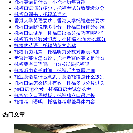
托福英语是什么，小托福历年真题
托福口语满分多少，托福考试分数等级划分
托福单词书，托福单词本
香港大学英语要求，香港大学托福送分要求
托福口语瞎说能多少分，托福口语评分标准
托福口语话题，托福口语高分技巧有哪些？
托福听力分数对照表，小托福 42题怎么算分
托福的英语，托福的英文名称
托福听力几篇，托福听力分数对照表28题
考官用英语怎么说，托福考官的英文是什么
托福要考口语吗，ETS考试是托福吗
托福听力多长时间，托福听力答题时间
托业英语是什么意思，英语托福是什么级别
托福口语怎么练才有效，托福多少分算过关
pte口语怎么考，托福口语考试怎么考
托福独立口语模板，托福独立口语时长
托福考口语吗，托福都考哪些具体内容
热门文章