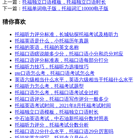
上一篇：
托福独立口语模板，托福独立口语时长
下一篇：
托福单词电子版，托福词汇10000电子版
猜你喜欢
托福听力评分标准，长城钻探托福考试及格听力
托福英语是什么，小托福历年真题
托福的英语，托福的英文名称
托福口语瞎说能多少分，托福口语小分和总分对应
托福口语评分标准表，托福口语每部分打分
托福听力技巧，托福听力选项技巧
pte口语怎么考，托福口语考试怎么考
英语六级相当什么水平，英语六级相当于托福什么水平
托福听力怎么考，托福考试题型
托福口语怎么考，托福口语考试全过程
托福口语评分，托福口语写作评分一般多少
托福英语考试时间，2021年8月托福考试时间
托福独立口语模板，托福独立口语时长
中石油英语考试，中石油新托福分数对照表
托福听力评分，托福考试分数分析
托福口语22分什么水平，托福口语29分厉害吗
托福的英文缩写，托福含义是什么