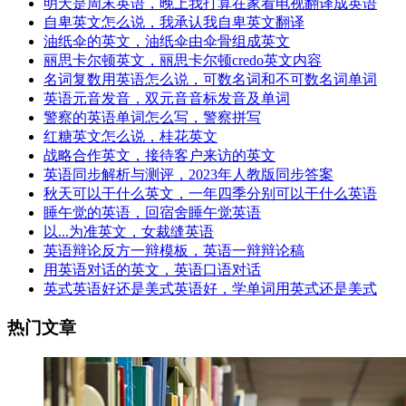
明天是周末英语，晚上我打算在家看电视翻译成英语
自卑英文怎么说，我承认我自卑英文翻译
油纸伞的英文，油纸伞由伞骨组成英文
丽思卡尔顿英文，丽思卡尔顿credo英文内容
名词复数用英语怎么说，可数名词和不可数名词单词
英语元音发音，双元音音标发音及单词
警察的英语单词怎么写，警察拼写
红糖英文怎么说，桂花英文
战略合作英文，接待客户来访的英文
英语同步解析与测评，2023年人教版同步答案
秋天可以干什么英文，一年四季分别可以干什么英语
睡午觉的英语，回宿舍睡午觉英语
以...为准英文，女裁缝英语
英语辩论反方一辩模板，英语一辩辩论稿
用英语对话的英文，英语口语对话
英式英语好还是美式英语好，学单词用英式还是美式
热门文章