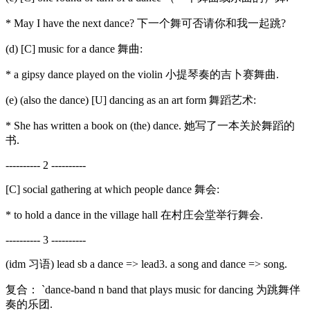
* May I have the next dance? 下一个舞可否请你和我一起跳?
(d) [C] music for a dance 舞曲:
* a gipsy dance played on the violin 小提琴奏的吉卜赛舞曲.
(e) (also the dance) [U] dancing as an art form 舞蹈艺术:
* She has written a book on (the) dance. 她写了一本关於舞蹈的
书.
---------- 2 ----------
[C] social gathering at which people dance 舞会:
* to hold a dance in the village hall 在村庄会堂举行舞会.
---------- 3 ----------
(idm 习语) lead sb a dance => lead3. a song and dance => song.
复合： `dance-band n band that plays music for dancing 为跳舞伴
奏的乐团.