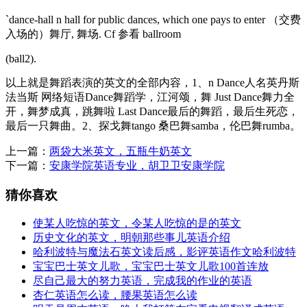
`dance-hall n hall for public dances, which one pays to enter （交费
入场的）舞厅, 舞场. Cf 参看 ballroom
(ball2).
以上就是舞蹈表演的英文的全部内容，1、n Dance人名英丹斯
法当斯 网络短语Dance舞蹈学，江河颂，舞 Just Dance舞力全
开，舞梦成真，跳舞啦 Last Dance最后的舞蹈，最后生死恋，
最后一只舞曲。2、探戈舞tango 桑巴舞samba，伦巴舞rumba。
上一篇：
两袋大米英文，五瓶牛奶英文
下一篇：
安康学院英语专业，胡卫卫安康学院
猜你喜欢
使某人吃惊的英文，令某人吃惊的是的英文
历史文化的英文，明朝那些事儿英语介绍
哈利波特与魔法石英文读后感，影评英语作文哈利波特
宝宝巴士英文儿歌，宝宝巴士英文儿歌100首连放
尽自己最大的努力英语，完成我的作业的英语
杏仁英语怎么读，腰果英语怎么读