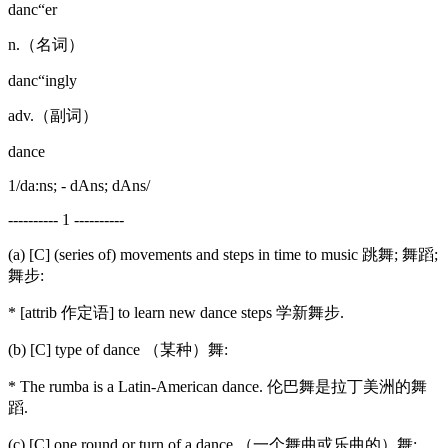
danc“er
n.（名词）
danc“ingly
adv.（副词）
dance
1/da:ns; - dAns; dAns/
---------- 1 ----------
(a) [C] (series of) movements and steps in time to music 跳舞; 舞蹈;
舞步:
* [attrib 作定语] to learn new dance steps 学新舞步.
(b) [C] type of dance （某种）舞:
* The rumba is a Latin-American dance. 伦巴舞是拉丁美洲的舞
蹈.
(c) [C] one round or turn of a dance （一个舞曲或乐曲的）舞: