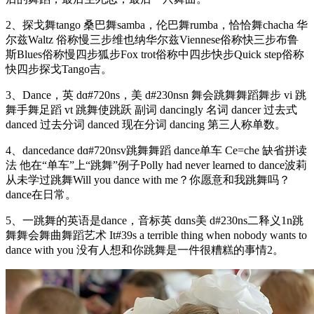
2、探戈舞tango 桑巴舞samba，伦巴舞rumba，恰恰舞chacha 华
尔兹Waltz 俗称慢三步维也纳华尔兹Viennese俗称快三步布鲁
斯Blues俗称慢四步狐步Fox trot俗称中四步快步Quick step俗称
快四步探戈Tango吉。
3、Dance，英 dɑ#720ns，美 d#230nsn 舞会跳舞舞蹈舞步 vi 跳
舞手舞足蹈 vt 跳舞使跳跃 副词 dancingly 名词 dancer 过去式
danced 过去分词 danced 现在分词 dancing 第三人称单数。
4、dancedance dɑ#720nsv跳舞舞蹈 dance单车 Ce=che 缺省拼读
法 他在“单车”上“跳舞”例子Polly had never learned to dance波莉
从未学过跳舞Will you dance with me？你愿意和我跳舞吗？
dance在日常。
5、一跳舞的英语是dance，音标英 dɑns美 d#230ns二释义1n跳
舞舞会舞曲舞蹈艺术 It#39s a terrible thing when nobody wants to
dance with you 没有人想和你跳舞是一件很糟糕的事情2。