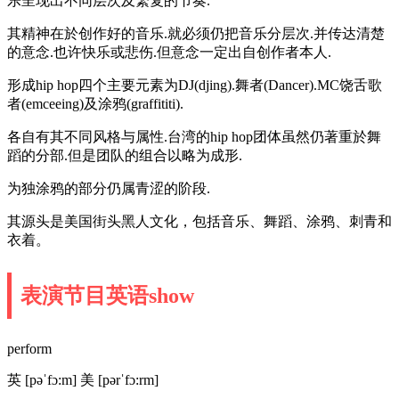
乐呈现出不同层次及繁复的节奏.
其精神在於创作好的音乐.就必须仍把音乐分层次.并传达清楚
的意念.也许快乐或悲伤.但意念一定出自创作者本人.
形成hip hop四个主要元素为DJ(djing).舞者(Dancer).MC饶舌歌
者(emceeing)及涂鸦(graffititi).
各自有其不同风格与属性.台湾的hip hop团体虽然仍著重於舞
蹈的分部.但是团队的组合以略为成形.
为独涂鸦的部分仍属青涩的阶段.
其源头是美国街头黑人文化，包括音乐、舞蹈、涂鸦、刺青和
衣着。
表演节目英语show
perform
英 [pəˈfɔ:m] 美 [pərˈfɔ:rm]