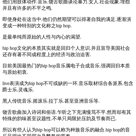
他们用肢体动作.音乐.饶舌歌曲谈论暴力.女人.社会现象.埋怨
并且有许多的不平之鸣.
即使身处在这当中.他们仍然期望可以得著自我的满足.逐渐演
变成一种特别的文化称之hip hop.
是最单纯而原始的人性与内心的渴望.
hip hop文化的本质其实就是回归个人意识.并且宣导美国社会
还存有著不同成程度上的经济与政治迫害.
目前美国最热门的hip hop音乐属电子合成音乐.强调回归本质
与原始初衷.
live表演成为hip hop不可或缺的一环.音乐取材综合各派系.包含
爵士乐.灵魂乐.
黑人传统音乐.摇滚乐.拉丁乐.甚至亚洲音乐等.
饶舌歌曲加入诗词和俗语.乍听之下充满慢骂不平.然而却有其
特殊的韵味甚至议题性.不单只局限於压韵及节奏而已.
所以有些人认为hip hop可以称为种族音乐的融合.hip hop的音