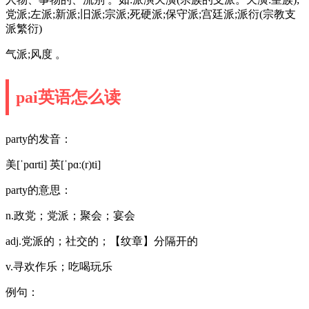
党派;左派;新派;旧派;宗派;死硬派;保守派;宫廷派;派衍(宗教支
派繁衍)
气派;风度 。
pai英语怎么读
party的发音：
美[ˈpɑrti] 英[ˈpɑː(r)ti]
party的意思：
n.政党；党派；聚会；宴会
adj.党派的；社交的；【纹章】分隔开的
v.寻欢作乐；吃喝玩乐
例句：