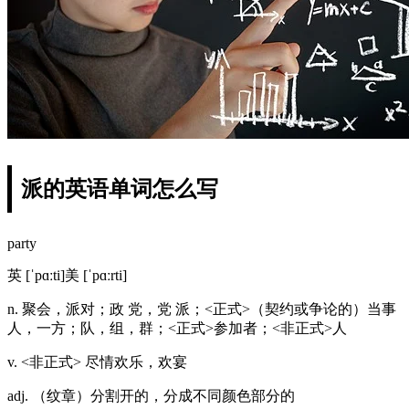
派的英语单词怎么写
party
英 [ˈpɑːti]美 [ˈpɑːrti]
n. 聚会，派对；政 党，党 派；<正式>（契约或争论的）当事
人，一方；队，组，群；<正式>参加者；<非正式>人
v. <非正式> 尽情欢乐，欢宴
adj. （纹章）分割开的，分成不同颜色部分的