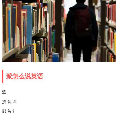
派怎么说英语
派
拼 音pài
部 首 氵