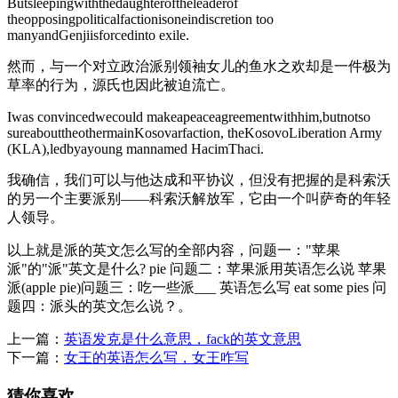
Butsleepingwiththedaughteroftheleaderof
theopposingpoliticalfactionisoneindiscretion too
manyandGenjiisforcedinto exile.
然而，与一个对立政治派别领袖女儿的鱼水之欢却是一件极为
草率的行为，源氏也因此被迫流亡。
Iwas convincedwecould makeapeaceagreementwithhim,butnotso
sureabouttheothermainKosovarfaction, theKosovoLiberation Army
(KLA),ledbyayoung mannamed HacimThaci.
我确信，我们可以与他达成和平协议，但没有把握的是科索沃
的另一个主要派别——科索沃解放军，它由一个叫萨奇的年轻
人领导。
以上就是派的英文怎么写的全部内容，问题一："苹果
派"的"派"英文是什么? pie 问题二：苹果派用英语怎么说 苹果
派(apple pie)问题三：吃一些派___ 英语怎么写 eat some pies 问
题四：派头的英文怎么说？。
上一篇：
英语发克是什么意思，fack的英文意思
下一篇：
女王的英语怎么写，女王咋写
猜你喜欢