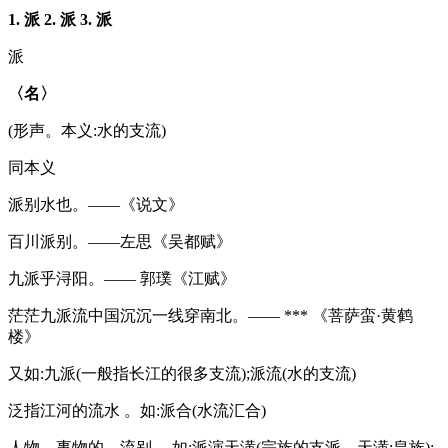
1. 派
2. 派
3. 派
派
〈名〉
(形声。本义:水的支流)
同本义
派别水也。——《说文》
百川派别。——左思《吴都赋》
九派乎浔阳。—— 郭璞《江赋》
茫茫九派流中国沉沉一线穿南北。—— *** 《菩萨蛮·黄鹤
楼》
又如:九派(一般指长江的很多支流);派流(水的支流)
泛指江河的流水 。如:派合(水流汇合)
人物、事物的、流别 。如:派演天潢(宗族的支派。天潢:皇族);