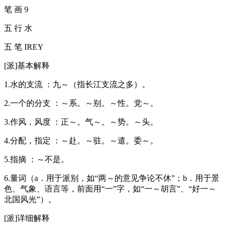
笔 画 9
五 行 水
五 笔 IREY
[派]基本解释
1.水的支流 ：九～（指长江支流之多）。
2.一个的分支 ：～系。～别。～性。党～。
3.作风，风度 ：正～。气～。～势。～头。
4.分配，指定 ：～赴。～驻。～遣。委～。
5.指摘 ：～不是。
6.量词（a．用于派别，如“两～的意见争论不休”；b．用于景
色、气象、语言等，前面用“一”字，如“一～胡言”、“好一～
北国风光”）。
[派]详细解释