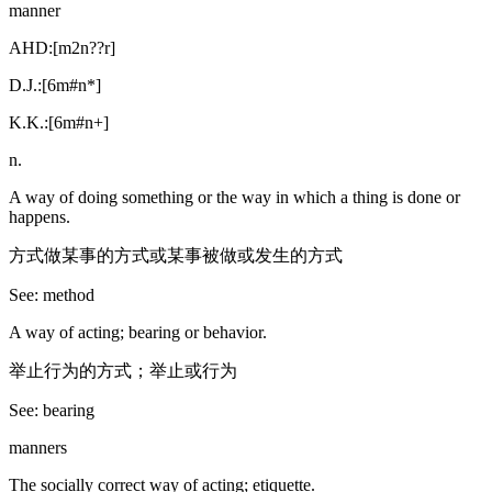
manner
AHD:[m2n??r]
D.J.:[6m#n*]
K.K.:[6m#n+]
n.
A way of doing something or the way in which a thing is done or
happens.
方式做某事的方式或某事被做或发生的方式
See: method
A way of acting; bearing or behavior.
举止行为的方式；举止或行为
See: bearing
manners
The socially correct way of acting; etiquette.