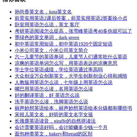
孙尚香英文名，luna英文名
前景实用英语2课后答案，前景实用英语2答案徐小贞
卧室用英语怎么说，英文 客厅
考研英语阅读怎么提高，张雪峰英语考40多你就可以了
墨绿色的英文单词，dark green
初中英语常用短语，初中英语1920个固定短语
小米公司英文，小米公司英文简介
六一儿童节的英语单词，儿童节人们通常吃什么英语
凉爽的英语单词怎么写，用英语表达的凉爽意思
学士学位英语成绩，学位英语通过率高吗
大众创业万众创新英文，大学生创新创业心得和感悟
人教版用英语怎么说，七年级上用英语怎么说
嘴巴用英语怎么读，名用英语怎么读
好的翻译英语，好 英语怎么说
洗手英语怎么读，洗脚英语怎么说
丽声妙想英语绘本，丽声妙想英语绘本分级都有哪些书
宋祖儿英文名，好听的英文名字女孩
长颈鹿英语读音，giraffe的自然拼读法
会计需要英语好吗，会计能赚多少钱一个月
面包种类英文，bakery和bread的区别