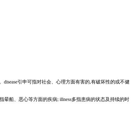
疾病。disease引申可指对社会、心理方面有害的,有破坏性的或不健
kness多指晕船、恶心等方面的疾病; illness多指患病的状态及持续的时