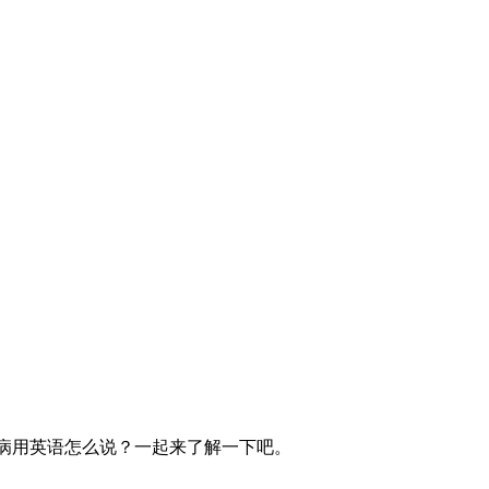
;[例句]他病了3天。那么，病用英语怎么说？一起来了解一下吧。