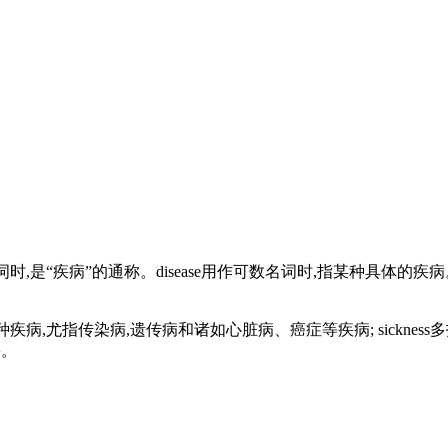
数名词时,是“疾病”的通称。disease用作可数名词时,指某种具体的
disease泛指各种疾病,尤指传染病,遗传病和诸如心脏病、癌症等疾病; sic
果。