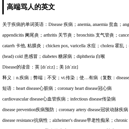
高端骂人的英文
关于疾病的单词英语：Disease 疾病；anemia, anaemia 贫血；angin
appendicitis 阑尾炎；arthritis 关节炎；bronchitis 支气管炎；cance
catarrh 卡他, 粘膜炎；chicken pox, varicella 水痘；cholera 霍
(head) cold 患感冒；diabetes 糖尿病；diphtheria 白喉
Disease的读音：英 [dɪˈzi:z]；美 [dɪˈziz]
释义：n.疾病；弊端；不安；vt.传染；使…有病（复数：disease
短语：heart disease心脏病；coronary heart disease冠心病
cardiovascular disease心血管疾病；infectious disease传染病
disease prevention疾病预防；coronary artery disease冠状动脉疾病
disease resistance抗病性；alzheimer's disease早老性痴呆；chroni