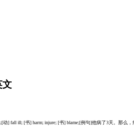
英文
practices;[动] fall ill; [书] harm; injure; [书] blame