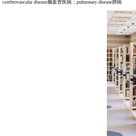
cerebrovascular disease脑血管疾病；pulmonary disease肺病