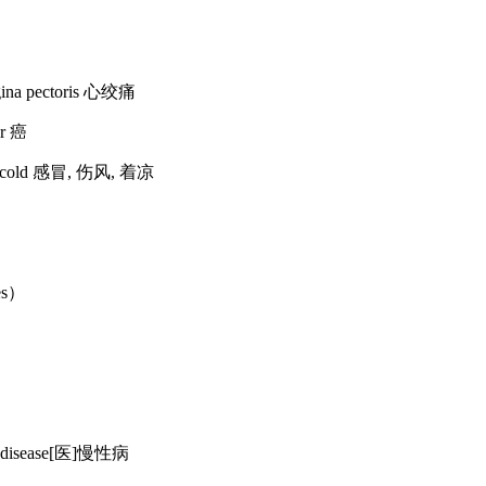
a pectoris 心绞痛
r 癌
乱；cold 感冒, 伤风, 着凉
s）
c disease[医]慢性病