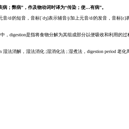
医]疾病；弊病”，作及物动词时译为“传染；使…有病”。
ɪ]表示元音/d/的短音，音标[ˈdʒ]表示辅音/j/加上元音/d/的发音，音标[
物学中，digestion是指将食物分解为其组成部分以便吸收和
igestion 湿法消解，湿法消化 ;湿消化法 ; 湿煮法，digestion period 老化