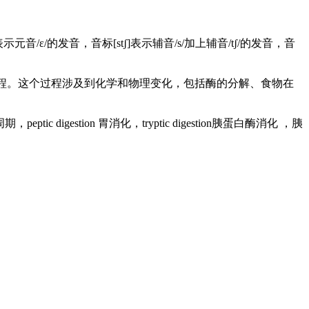
ɛ]表示元音/ɛ/的发音，音标[stʃ]表示辅音/s/加上辅音/tʃ/的发音，音
利用的过程。这个过程涉及到化学和物理变化，包括酶的分解、食物在
周期，peptic digestion 胃消化，tryptic digestion胰蛋白酶消化 ，胰