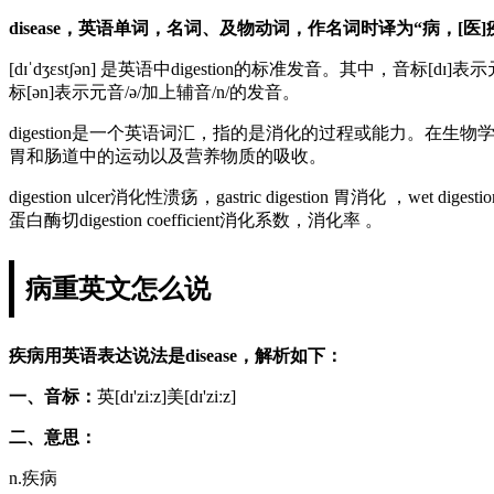
disease，英语单词，名词、及物动词，作名词时译为“病，[
[dɪˈdʒɛstʃən] 是英语中digestion的标准发音。其中，音标[d
标[ən]表示元音/ə/加上辅音/n/的发音。
digestion是一个英语词汇，指的是消化的过程或能力。在生
胃和肠道中的运动以及营养物质的吸收。
digestion ulcer消化性溃疡，gastric digestion 胃消化 ，wet d
蛋白酶切digestion coefficient消化系数，消化率 。
病重英文怎么说
疾病用英语表达说法是disease，解析如下：
一、音标：
英[dɪ'ziːz]美[dɪ'ziːz]
二、意思：
n.疾病