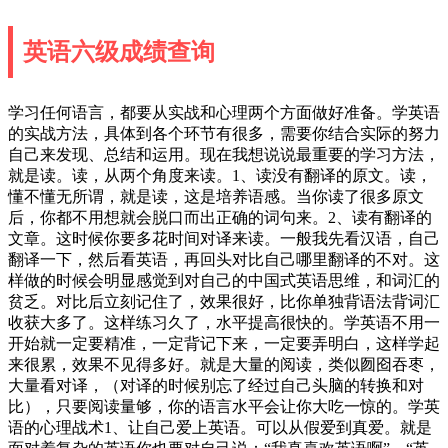
英语六级成绩查询
学习任何语言，都要从实战和心理两个方面做好准备。学英语
的实战方法，具体到各个环节有很多，需要你结合实际的努力
自己来发现、总结和运用。现在我想说说最重要的学习方法，
就是读。读，从两个角度来读。1、读没有翻译的原文。读，
懂不懂无所谓，就是读，这是培养语感。当你读了很多原文
后，你都不用想就会脱口而出正确的词句来。2、读有翻译的
文章。这时候你要多花时间对译来读。一般我先看汉语，自己
翻译一下，然后看英语，再回头对比自己哪里翻译的不对。这
样做的时候会明显感觉到对自己的中国式英语思维，和词汇的
贫乏。对比后立刻记住了，效果很好，比你单独背语法背词汇
收获大多了。这样练习久了，水平提高很快的。学英语不用一
开始就一定要精准，一定背记下来，一定要弄明白，这样学起
来很累，效果不见得多好。就是大量的阅读，类似囫囵吞枣，
大量看对译，（对译的时候别忘了经过自己头脑的转换和对
比），只要阅读量够，你的语言水平会让你大吃一惊的。学英
语的心理战术1、让自己爱上英语。可以从假爱到真爱。就是