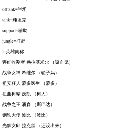
offtank=半坦
tank=纯坦克
support=辅助
jungle=打野
2.英雄简称
猩红收割者 弗拉基米尔 （吸血鬼）
战争女神 希维尔 （轮子妈）
祖安狂人 蒙多医生 （蒙多）
扭曲树精 茂凯 （树人）
战争之王 潘森 （斯巴达）
钢铁大使 波比 （波比）
光辉女郎 拉克丝 （还没出来）