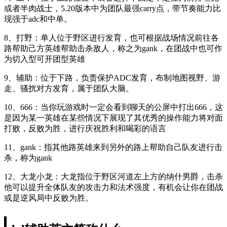
或者半肉战士，5.20版本中为团队最强carry点，带节奏能力比
现强于adc和中单。
8、打野：单人位于野区进行发育，也可根据战场情况前往各
路帮助己方英雄帮助击杀敌人，称之为gank，在团战中也可作
为切入型可开团型英雄
9、辅助：位于下路，负责保护ADC发育，布制地图视野、游
走、骚扰对方发育，属于团队大脑。
10、666：当你玩游戏时一定会看到聊天的公屏中打出666，这
是因为某一英雄在某些情况下展现了其优秀的操作能力将对面
打败，反败为胜，进行庆祝胜利和喝彩的语言
11、gank：指其他路英雄来到另外的路上帮助自己队友进行击
杀，称为gank
12、大龙小龙：大龙指位于野区河道左上方的纳什男爵，击杀
他可以提升全体队友的攻击力和法术强度，有机会让你在团战
或是逆风局中反败为胜。