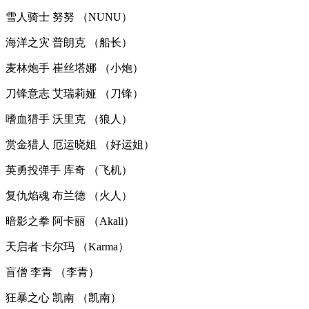
雪人骑士 努努 （NUNU）
海洋之灾 普朗克 （船长）
麦林炮手 崔丝塔娜 （小炮）
刀锋意志 艾瑞莉娅 （刀锋）
嗜血猎手 沃里克 （狼人）
赏金猎人 厄运晓姐 （好运姐）
英勇投弹手 库奇 （飞机）
复仇焰魂 布兰德 （火人）
暗影之拳 阿卡丽 （Akali）
天启者 卡尔玛 （Karma）
盲僧 李青 （李青）
狂暴之心 凯南 （凯南）