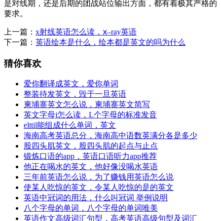
是对线期，还是后期的团战站位输出方面，都有着极其严格的
要求。
上一篇：
x射线英语怎么读，ⅹ–ray英语
下一篇：
英语绘本是什么，绘本都是英文的吗为什么
猜你喜欢
爱你翻译成英文，爱你单词
整装待发英文，毁于一旦英语
柬埔寨英文怎么说，柬埔寨英文简写
英文字母j怎么读，L个字母的标准发音
elttil能组成什么单词，英文
海南高考英语总分，海南高中语数英满分各是多少
股四头肌英文，股四头肌的起点与止点
锻炼口语的app，英语口语听力app推荐
他正在喝水的英文，他好像没喝水英语
三年前英语怎么说，为了赚钱用英语怎么说
使某人吃惊的英文，令某人吃惊的是的英文
英语中冠词的用法，什么叫冠词 举例说明
八个字母的单词，八个字母的单词唯美
英语作文高级词汇句型，高考英语高级句型及词汇