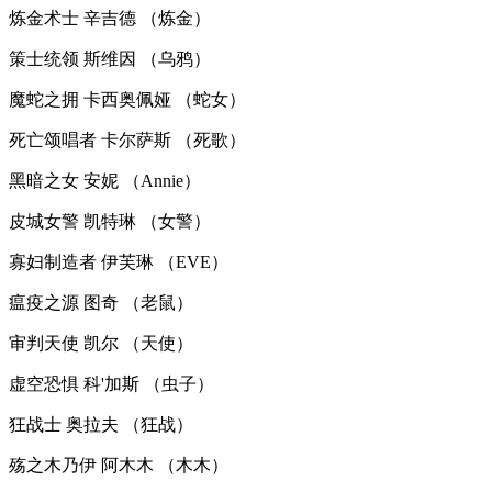
炼金术士 辛吉德 （炼金）
策士统领 斯维因 （乌鸦）
魔蛇之拥 卡西奥佩娅 （蛇女）
死亡颂唱者 卡尔萨斯 （死歌）
黑暗之女 安妮 （Annie）
皮城女警 凯特琳 （女警）
寡妇制造者 伊芙琳 （EVE）
瘟疫之源 图奇 （老鼠）
审判天使 凯尔 （天使）
虚空恐惧 科'加斯 （虫子）
狂战士 奥拉夫 （狂战）
殇之木乃伊 阿木木 （木木）