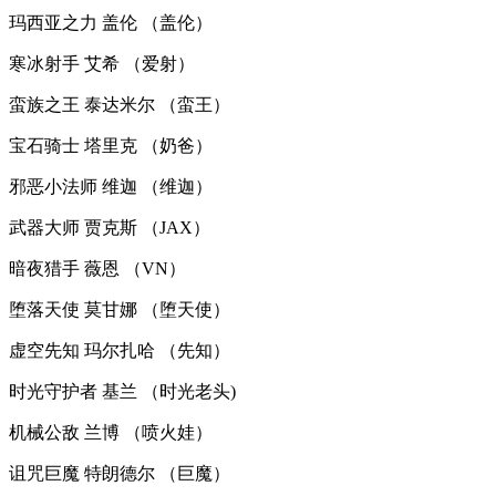
玛西亚之力 盖伦 （盖伦）
寒冰射手 艾希 （爱射）
蛮族之王 泰达米尔 （蛮王）
宝石骑士 塔里克 （奶爸）
邪恶小法师 维迦 （维迦）
武器大师 贾克斯 （JAX）
暗夜猎手 薇恩 （VN）
堕落天使 莫甘娜 （堕天使）
虚空先知 玛尔扎哈 （先知）
时光守护者 基兰 （时光老头)
机械公敌 兰博 （喷火娃）
诅咒巨魔 特朗德尔 （巨魔）