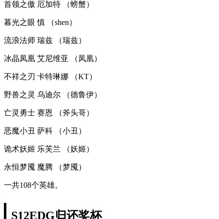
首领之傲 厄加特 （螃蟹）
暮光之眼 慎 （shen）
流浪法师 瑞兹 （瑞兹）
冰晶凤凰 艾尼维亚 （凤凰）
不祥之刃 卡特琳娜 （KT）
野兽之灵 乌迪尔 （德鲁伊）
亡灵勇士 赛恩 （斧头哥）
恶魔小丑 萨科 （小丑）
诡术妖姬 乐芙兰 （妖姬）
永恒梦魇 魔腾 （梦魇）
一共108个英雄。
S12EDG归还奖杯