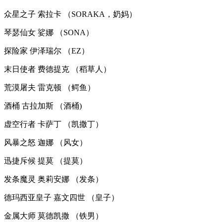
众星之子 索拉卡 （SORAKA，奶妈）
琴瑟仙女 娑娜 （SONA）
探险家 伊泽瑞尔 （EZ）
末日使者 费德提克 （稻草人）
荒漠屠夫 雷克顿 （鳄鱼）
酒桶 古拉加斯 （酒桶)
虚空行者 卡萨丁 （凯撒丁）
风暴之怒 迦娜 （风女）
迅捷斥候 提莫 （提莫）
发条魔灵 奥莉安娜 （发条）
德玛西亚皇子 嘉文四世 （皇子）
金属大师 莫德凯撒 （铁男）