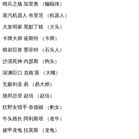
哨兵之殇 加里奥 （蝙蝠侠）
蒸汽机器人 布里茨 （机器人）
大发明家 黑默丁格 （大头）
卡牌大师 崔斯特 （卡牌）
熔岩巨兽 墨菲特 （石头人）
沙漠死神 内瑟斯 （狗头）
深渊巨口 克格'莫 （大嘴）
无极剑圣 易 （易大师）
德邦总管 赵信 （赵信）
狂野女猎手 奈德丽 （豹女）
牛头酋长 阿利斯塔 （老牛）
披甲龙龟 拉莫斯 （龙龟）