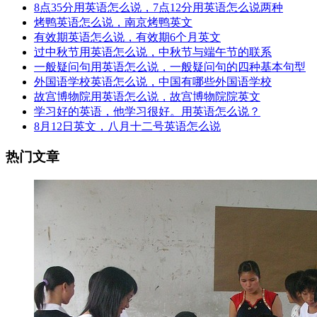
8点35分用英语怎么说，7点12分用英语怎么说两种
烤鸭英语怎么说，南京烤鸭英文
有效期英语怎么说，有效期6个月英文
过中秋节用英语怎么说，中秋节与端午节的联系
一般疑问句用英语怎么说，一般疑问句的四种基本句型
外国语学校英语怎么说，中国有哪些外国语学校
故宫博物院用英语怎么说，故宫博物院院英文
学习好的英语，他学习很好。用英语怎么说？
8月12日英文，八月十二号英语怎么说
热门文章