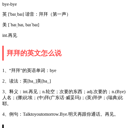
bye-bye
英 ['baɪˌbaɪ] 谐音：拜拜（第一声）
美 [ˈbaɪˌbaɪ, baɪˈbaɪ]
int.再见
拜拜的英文怎么说
1、“拜拜”的英语单词：bye
2、读法：英[ba_]美[ba_]
3、释义：int.再见；n.轮空；次要的东西；adj.次要的；n.(Bye)
人名；(挪)比埃；(中)拜(广东话·威妥玛)；(英)拜伊；(瑞典)比
耶。
4、例句：Talktoyoutomorrow.Bye.明天再跟你通话。再见。