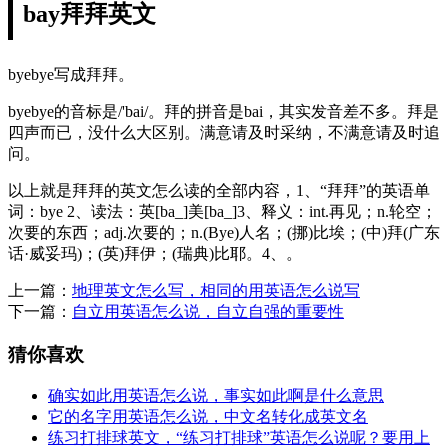
bay拜拜英文
byebye写成拜拜。
byebye的音标是/'bai/。拜的拼音是bai，其实发音差不多。拜是
四声而已，没什么大区别。满意请及时采纳，不满意请及时追
问。
以上就是拜拜的英文怎么读的全部内容，1、“拜拜”的英语单
词：bye 2、读法：英[ba_]美[ba_]3、释义：int.再见；n.轮空；
次要的东西；adj.次要的；n.(Bye)人名；(挪)比埃；(中)拜(广东
话·威妥玛)；(英)拜伊；(瑞典)比耶。4、。
上一篇：
地理英文怎么写，相同的用英语怎么说写
下一篇：
自立用英语怎么说，自立自强的重要性
猜你喜欢
确实如此用英语怎么说，事实如此啊是什么意思
它的名字用英语怎么说，中文名转化成英文名
练习打排球英文，“练习打排球”英语怎么说呢？要用上