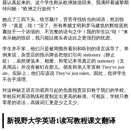
题认真起来的。这个学生刚从欧洲旅游回来。我满怀着诚挚期
待问她：“欧洲之行如何？”
她点了三四下头，绞尽脑汁，苦苦寻找恰当的词语，然后惊
呼：“真是，哇！”没了。所有希腊文明和罗马建筑的辉煌居然
囊括于一个浓缩的、不完整的语句之中！我的学生以“哇！”来
表示她的惊叹，我只能以摇头表达比之更强烈的忧虑。
学生并不笨，他们只是被周围所看到和听到的语言误导了。举
例来说，杂货店的指示牌会把他们引向 stationary（静止
处），虽然便笺本、相册、和笔记本等真正的 stationery（文
具用品）并没有被钉在那儿。朋友和亲人常宣称 They've just
ate。实际上，他们应该说 They've just eaten。因此，批评学生
不合乎清理。
对这种缺乏语言功底而引起的负面指责应归咎于我们的学校。
学校应对英语熟练程度制定出更高的标准。可相反，学校只教
零星的语法，高级词汇更是少之又少。
新视野大学英语1读写教程课文翻译