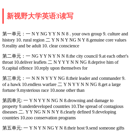
新视野大学英语3读写
第一单元：一 N Y NG Y Y N N 8 . your own group 9. culture and
history 10. rural region 二 Y N N Y NG N Y 8.genuine core values
9.reality and be adult 10. clear conscience
第二单元：一 NG Y Y N Y N N 8.the city council 9.at each other's
throat 10.deliver leaflets 二 N Y Y Y N N NG 8.deprive him of
9.capital offence 10.reply upon themselves for
第三单元：一 N N N Y Y Y NG 8.their leader and commander 9.
of a hawk 10.endless warfare 二 Y N Y Y N N NG 8.get a large
fortune 9.mysterious race 10.none other than
第四单元: 一 Y N Y Y N NG N 8.drowning and damage to
property 9.underdeveloped countries 10.The spread of contagious
diseases 二. Y Y NG N N N Y 8.clearly defined 9.developing
countries 10.zoo conservation programs
第五单元: 一 Y N Y N NG Y N 8.their host 9.send someone gifts