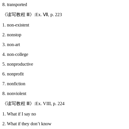
8. transported
《读写教程 Ⅲ》:Ex. Ⅶ, p. 223
1. non-existent
2. nonstop
3. non-art
4. non-college
5. nonproductive
6. nonprofit
7. nonfiction
8. nonviolent
《读写教程 Ⅲ》:Ex. VIII, p. 224
1. What if I say no
2. What if they don’t know