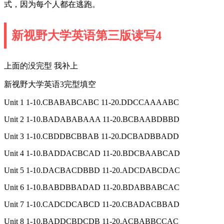
式，因为每个人都在逃跑。
新视野大学英语第三版读写4
上面的没完型 我补上
新视野大学英语3完型填空
Unit 1 1-10.CBABABCABC 11-20.DDCCAAAABC
Unit 2 1-10.BADABABAAA 11-20.BCBAABDBBD
Unit 3 1-10.CBDDBCBBAB 11-20.DCBADBBADD
Unit 4 1-10.BADDACBCAD 11-20.BDCBAABCAD
Unit 5 1-10.DACBACDBBD 11-20.ADCDABCDAC
Unit 6 1-10.BABDBBADAD 11-20.BDABBABCAC
Unit 7 1-10.CADCDCABCD 11-20.CBADACBBAD
Unit 8 1-10.BADDCBDCDB 11-20.ACBABBCCAC