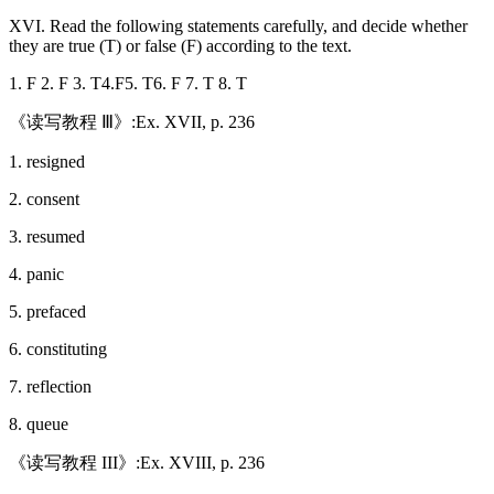
XVI. Read the following statements carefully, and decide whether
they are true (T) or false (F) according to the text.
1. F 2. F 3. T4.F5. T6. F 7. T 8. T
《读写教程 Ⅲ》:Ex. XVII, p. 236
1. resigned
2. consent
3. resumed
4. panic
5. prefaced
6. constituting
7. reflection
8. queue
《读写教程 III》:Ex. XVIII, p. 236