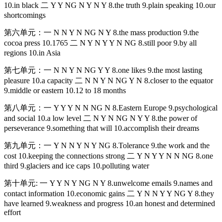
10.in black 二 Y Y NG N Y N Y 8.the truth 9.plain speaking 10.our
shortcomings
第六单元：一 N N Y N NG N Y 8.the mass production 9.the
cocoa press 10.1765 二 N Y N Y Y N NG 8.still poor 9.by all
regions 10.in Asia
第七单元：一 N N Y N NG Y Y 8.one likes 9.the most lasting
pleasure 10.a capacity 二 N N Y N NG Y N 8.closer to the equator
9.middle or eastern 10.12 to 18 months
第八单元：一 Y Y Y N N NG N 8.Eastern Europe 9.psychological
and social 10.a low level 二 N Y N NG N Y Y 8.the power of
perseverance 9.something that will 10.accomplish their dreams
第九单元：一 Y N N Y N Y NG 8.Tolerance 9.the work and the
cost 10.keeping the connections strong 二 Y N Y Y N N NG 8.one
third 9.glaciers and ice caps 10.polluting water
第十单元: 一 Y Y N Y NG N Y 8.unwelcome emails 9.names and
contact information 10.economic gains 二 Y N N Y Y NG Y 8.they
have learned 9.weakness and progress 10.an honest and determined
effort