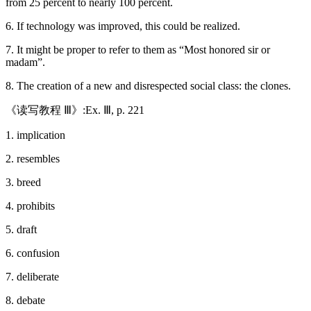
from 25 percent to nearly 100 percent.
6. If technology was improved, this could be realized.
7. It might be proper to refer to them as “Most honored sir or
madam”.
8. The creation of a new and disrespected social class: the clones.
《读写教程 Ⅲ》:Ex. Ⅲ, p. 221
1. implication
2. resembles
3. breed
4. prohibits
5. draft
6. confusion
7. deliberate
8. debate