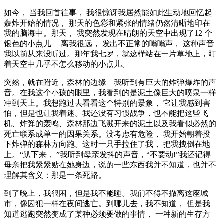
如今， 当我回首往事， 我很惊讶我居然能如此生动地回忆起
轰炸开始的情况， 那天的色彩和紧张的情绪仍然清晰地印在
我的脑海中。那天， 我突然发现在晴朗的天空中出现了12 个
银色的小点儿， 离我很远， 发出不正常的嗡嗡声， 这种声音
我以前从来没听过。那年我七岁，就这样站在一片草地上，盯
着天空中几乎不怎么移动的小点儿。
突然，就在附近，森林的边缘，我听到有巨大的炸弹爆炸的声
音。在我这个小孩的眼里，我看到的是泥土像巨大的喷泉一样
冲到天上。我想跑过去看看这个特别的景象， 它让我感到害
怕，但是也让我着迷。我还没有习惯战争，也不能把这些飞
机、炸弹的轰鸣、森林那边飞溅开来的泥土以及我看似必然的
死亡联系成单一的因果关系。没考虑有危险， 我开始朝着投
下炸弹的森林方向跑。这时一只手拉住了我， 把我拽倒在地
上。“趴下来， ”我听到母亲发抖的声音，“不要动!”我还记得
母亲把我紧紧贴在她身边，说的一些东西我并不知道，也并不
理解其含义：那是一条死路。
到了晚上，我很困，但是我不能睡。我们不得不撤离这座城
市，像囚犯一样在夜间逃亡。到哪儿去，我不知道， 但是我
知道逃跑突然变成了某种必须要做的事情， 一种新的生存方