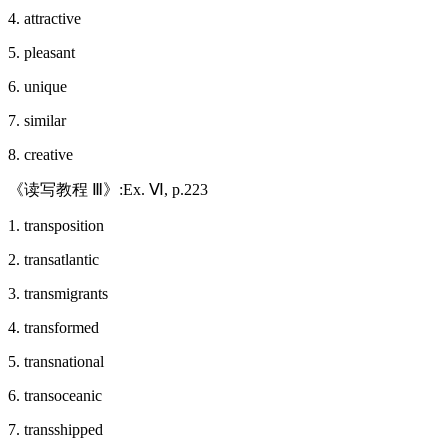
4. attractive
5. pleasant
6. unique
7. similar
8. creative
《读写教程 Ⅲ》:Ex. Ⅵ, p.223
1. transposition
2. transatlantic
3. transmigrants
4. transformed
5. transnational
6. transoceanic
7. transshipped