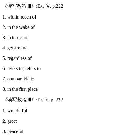
《读写教程 Ⅲ》:Ex. Ⅳ, p.222
1. within reach of
2. in the wake of
3. in terms of
4. get around
5. regardless of
6. refers to; refers to
7. comparable to
8. in the first place
《读写教程 Ⅲ》:Ex. V, p. 222
1. wonderful
2. great
3. peaceful