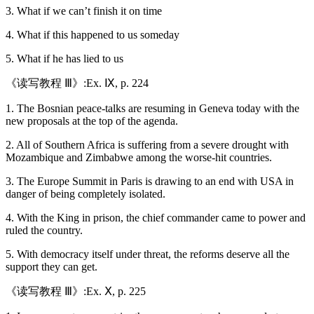
3. What if we can’t finish it on time
4. What if this happened to us someday
5. What if he has lied to us
《读写教程 Ⅲ》:Ex. Ⅸ, p. 224
1. The Bosnian peace-talks are resuming in Geneva today with the
new proposals at the top of the agenda.
2. All of Southern Africa is suffering from a severe drought with
Mozambique and Zimbabwe among the worse-hit countries.
3. The Europe Summit in Paris is drawing to an end with USA in
danger of being completely isolated.
4. With the King in prison, the chief commander came to power and
ruled the country.
5. With democracy itself under threat, the reforms deserve all the
support they can get.
《读写教程 Ⅲ》:Ex. Ⅹ, p. 225