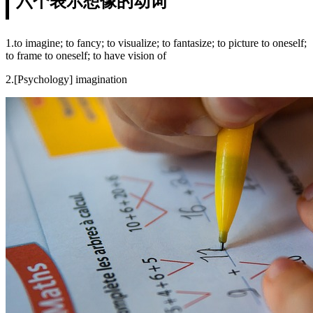
六个表示想像的动词
1.to imagine; to fancy; to visualize; to fantasize; to picture to oneself;
to frame to oneself; to have vision of
2.[Psychology] imagination