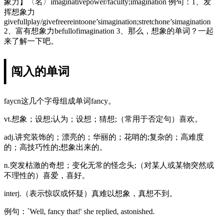
象力】〈名〉imaginativepower/faculty;imagination 例句：1、发
挥想象力
givefullplay/givefreereintoone’simagination;stretchone’simagination
2、富有想象力befullofimagination 3、那么，想象的单词？一起
来了解一下吧。
闯入的单词
faycn这几个字母组成单词fancy。
vt.想象；设想;认为；设想；猜想;（常用于否定句）喜欢。
adj.讲究装饰的；漂亮的；华丽的；花哨的;复杂的；高难度
的；高技巧性的;想象出来的。
n.突发枯激的奇想；变化无常的怪念头;（对某人或某物突然或
不理性的）喜爱，喜好。
interj.（表示惊叹或怀疑）真难以想象，真想不到。
例句：`Well, fancy that!' she replied, astonished.