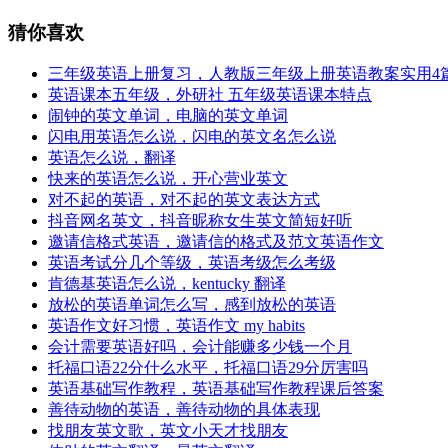
猜你喜欢
三年级英语上册复习，人教版三年级上册英语教案实用4
英语课本五年级，外研社 五年级英语课本特点
闹钟的英文单词，电脑的英文单词
闪电用英语怎么说，闪电的英文名怎么说
英语怎么说，翻译
快来的英语怎么说，开心营业英文
对不起的英语，对不起的英文表达方式
抖音网名英文，抖音昵称女生英文简短好听
邀请信格式英语，邀请信的格式及范文英语作文
英语考试分几个等级，英语考级怎么考级
肯德基英语怎么说，kentucky 翻译
放松的英语单词怎么写，感到放松的英语
英语作文好习惯，英语作文 my habits
会计需要英语好吗，会计能赚多少钱一个月
托福口语22分什么水平，托福口语29分厉害吗
英语基础写作教程，英语基础写作教程课后答案
善待动物的英语，善待动物的具体表现
找朋友英文歌，英文小天才找朋友