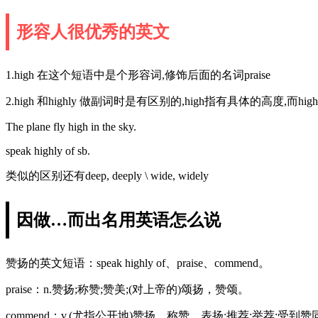
形容人很优秀的英文
1.high 在这个短语中是个形容词,修饰后面的名词praise
2.high 和highly 做副词时是有区别的,high指有具体的高度,而h
The plane fly high in the sky.
speak highly of sb.
类似的区别还有deep, deeply \ wide, widely
因做…而出名用英语怎么说
赞扬的英文短语：speak highly of、praise、commend。
praise：n.赞扬;称赞;赞美;(对上帝的)颂扬，赞颂。
commend：v.(尤指公开地)赞扬，称赞，表扬;推荐;举荐;受到