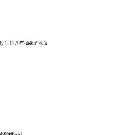
ighly 往往具有抽象的意义
赞同;得到认可。