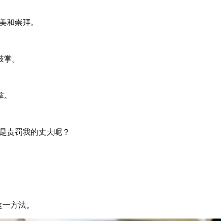
一切的赞美和崇拜。
鼓掌。
鼓掌。
?我是该称赞还是责罚我的丈夫呢？
您推荐这一方法。