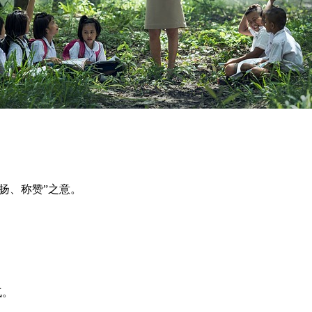
扬、表扬、称赞”之意。
勇气。