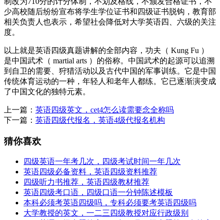
制改为710分的计分体制，不划及格线，不颁发合格证书，不
少高校随后纷纷宣布将学生学位证书和四级证书脱钩，教育部
相关负责人也表示，希望社会降低对大学英语四、六级的关注
度。
以上就是英语四级真题讲解的全部内容，功夫（ Kung Fu ）
是中国武术（ martial arts ）的俗称。中国武术的起源可以追溯
到自卫的需要、狩猎活动以及古代中国的军事训练。它是中国
传统体育运动的一种，年轻人和老年人都练。它已逐渐演变成
了中国文化的独特元素。
上一篇：
英语四级英文，cet4怎么读需要念全称吗
下一篇：
英语四级代报名，英语4级代报名机构
猜你喜欢
四级英语一年考几次，四级考试时间一年几次
英语四级必备资料，英语四级资料推荐
四级听力书推荐，英语四级教材推荐
英语四级考口语，四级口语一分钟陈述模板
本科必须考英语四级吗，专科必须要考英语四级吗
大学教授的英文，一二三四级教授对应行政级别