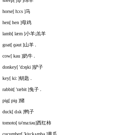
sheep[ ʃip ]绵羊
horse[ hɔ:s ]马
hen[ hen ]母鸡
lamb[ læm ]小羊;羔羊
goat[ ɡəut ]山羊 .
cow[ kau ]奶牛 .
donkey[ 'dɔŋki ]驴子
key[ ki: ]钥匙 .
rabbit[ 'ræbit ]兔子 .
pig[ piɡ ]猪
duck[ dʌk ]鸭子
tomoto[ tə'ma:təu]西红柿
cucumber[ 'kju:kʌmbə ]黄瓜