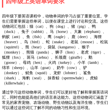
四年级上英语单词要求
四年级下册英语课程中，动物单词的学习占据了重要位置。学
生们需要掌握这些单词，以便在课堂上进行讨论和交流。这些
动物词汇包括：猫（cat）、狗（dog）、猪（pig）、鸭
（duck）、兔子（rabbit）、马（horse）、大象（elephant）、
蚂蚁（ant）、鱼（fish）、鹰（eagle）、鹿（deer）、海狸
（beaver）、鸟（bird）、蛇（snake）、老鼠（mouse）、松鼠
（squirrel）、熊（bear）、袋鼠（kangaroo）、猴子
（monkey）、熊猫（panda）、狮子（lion）、老虎（tiger）、
狐狸（fox）、斑马（zebra）、长颈鹿（giraffe）、鹅
（goose）、母鸡（hen）、火鸡（turkey）、小羊（lamb）、
绵羊（sheep）、山羊（goat）、奶牛（cow）、驴
（donkey）、鱿鱼（squid）、龙虾（lobster）、鲨鱼
（shark）、海豹（seal）、抹香鲸（spermwhale）、虎鲸
（killerwhale）。
通过学习这些动物单词，学生们可以更好地了解和掌握英语词
汇，同时也能提高他们的语言表达能力。这些动物词汇涵盖了
常见的家养宠物、农场动物、野生动物以及海洋生物，学生们
可以通过这些词汇了解不同的动物习性和生活环境。