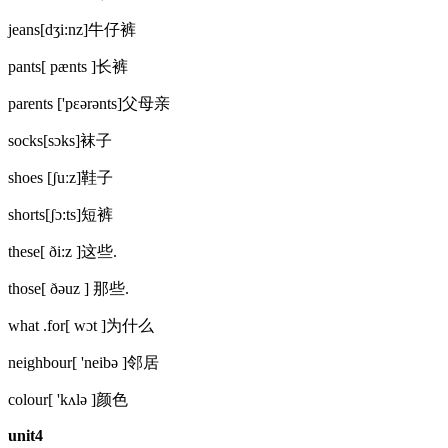
jeans[dʒi:nz]牛仔裤
pants[ pænts ]长裤
parents ['pɛərənts]父母亲
socks[sɔks]袜子
shoes [ʃuːz]鞋子
shorts[ʃɔ:ts]短裤
these[ ði:z ]这些.
those[ ðəuz ] 那些.
what .for[ wɔt ]为什么
neighbour[ 'neibə ]邻居
colour[ 'kʌlə ]颜色
unit4