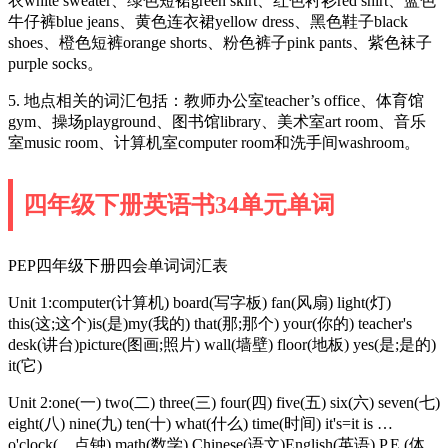
衣white sweater、绿色短裙green skirt、红色衬衫red shirt、蓝色
牛仔裤blue jeans、黄色连衣裙yellow dress、黑色鞋子black
shoes、橙色短裤orange shorts、粉色裤子pink pants、紫色袜子
purple socks。
5. 地点相关的词汇包括：教师办公室teacher’s office、体育馆
gym、操场playground、图书馆library、美术室art room、音乐
室music room、计算机室computer room和洗手间washroom。
四年级下册英语书34单元单词
PEP四年级下册四会单词词汇表
Unit 1:computer(计算机) board(写字板) fan(风扇) light(灯)
this(这;这个)is(是)my(我的) that(那;那个) your(你的) teacher's
desk(讲台)picture(图画;照片) wall(墙壁) floor(地板) yes(是;是的)
it(它)
Unit 2:one(一) two(二) three(三) four(四) five(五) six(六) seven(七)
eight(八) nine(九) ten(十) what(什么) time(时间) it's=it is …
o'clock(…点钟) math(数学) Chinese(语文)English(英语) P.E.(体