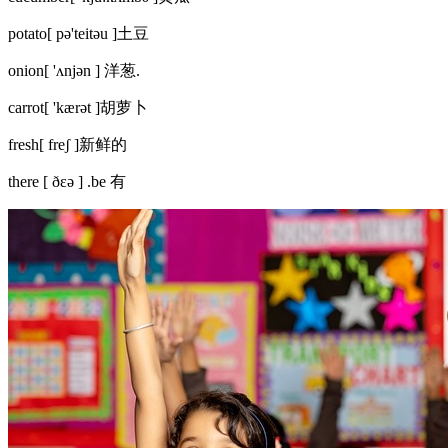
potato[ pə'teitəu ]土豆
onion[ 'ʌnjən ] 洋葱.
carrot[ 'kærət ]胡萝卜
fresh[ freʃ ]新鲜的
there [ ðεə ] .be 有