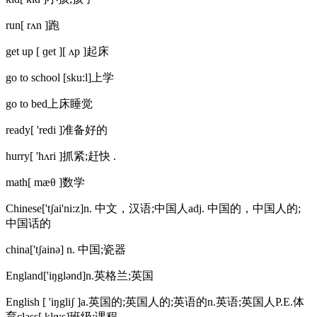
run[ rʌn ]跑
get up [ ɡet ][ ʌp ]起床
go to school [sku:l]上学
go to bed上床睡觉
ready[ 'redi ]准备好的
hurry[ 'hʌri ]抓紧;赶快 .
math[ mæθ ]数学
Chinese['tʃai'ni:z]n. 中文，汉语;中国人adj. 中国的，中国人的;
中国话的
china['tʃainə] n. 中国;瓷器
England['iŋglənd]n.英格兰;英国
English [ 'iŋgliʃ ]a.英国的;英国人的;英语的n.英语;英国人P.E.体
育class[ klɑ:s]班级;课程