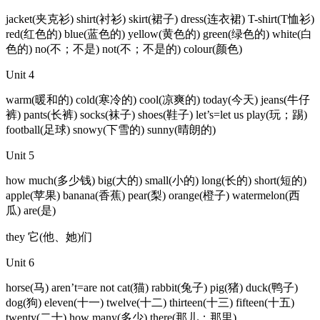
jacket(夹克衫) shirt(衬衫) skirt(裙子) dress(连衣裙) T-shirt(T恤衫)
red(红色的) blue(蓝色的) yellow(黄色的) green(绿色的) white(白
色的) no(不；不是) not(不；不是的) colour(颜色)
Unit 4
warm(暖和的) cold(寒冷的) cool(凉爽的) today(今天) jeans(牛仔
裤) pants(长裤) socks(袜子) shoes(鞋子) let’s=let us play(玩；踢)
football(足球) snowy(下雪的) sunny(晴朗的)
Unit 5
how much(多少钱) big(大的) small(小的) long(长的) short(短的)
apple(苹果) banana(香蕉) pear(梨) orange(橙子) watermelon(西
瓜) are(是)
they 它(他、她)们
Unit 6
horse(马) aren’t=are not cat(猫) rabbit(兔子) pig(猪) duck(鸭子)
dog(狗) eleven(十一) twelve(十二) thirteen(十三) fifteen(十五)
twenty(二十) how many(多少) there(那儿；那里)