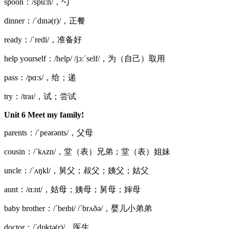
spoon：/spuːn/，勺
dinner：/ˈdɪnə(r)/，正餐
ready：/ˈredi/，准备好
help yourself：/help/ /jɔːˈself/，为（自己）取用
pass：/pɑːs/，给；递
try：/traɪ/，试；尝试
Unit 6 Meet my family!
parents：/ˈpeərənts/，父母
cousin：/ˈkʌzn/，堂（表）兄弟；堂（表）姐妹
uncle：/ˈʌŋkl/，舅父；叔父；姨父；姑父
aunt：/ɑːnt/，姑母；姨母；舅母；婶母
baby brother：/ˈbeɪbi/ /ˈbrʌðə/，婴儿小弟弟
doctor：/ˈdɒktə(r)/，医生