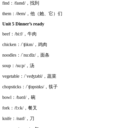
find：/faɪnd/，找到
them：/ðem/，他（她、它）们
Unit 5 Dinner’s ready
beef：/biːf/，牛肉
chicken：/ˈʧɪkɪn/，鸡肉
noodles：/ˈnuːdlz/，面条
soup：/suːp/，汤
vegetable：/ˈveʤtəbl/，蔬菜
chopsticks：/ˈʧɒpstɪks/，筷子
bowl：/bəʊl/，碗
fork：/fɔːk/，餐叉
knife：/naɪf/，刀