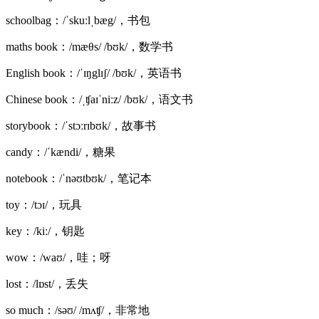
schoolbag：/ˈskuːlˌbæg/，书包
maths book：/mæθs/ /bʊk/，数学书
English book：/ˈɪŋglɪʃ/ /bʊk/，英语书
Chinese book：/ˌʧaɪˈniːz/ /bʊk/，语文书
storybook：/ˈstɔːrɪbʊk/，故事书
candy：/ˈkændi/，糖果
notebook：/ˈnəʊtbʊk/，笔记本
toy：/tɔɪ/，玩具
key：/kiː/，钥匙
wow：/waʊ/，哇；呀
lost：/lɒst/，丢失
so much：/səʊ/ /mʌʧ/，非常地