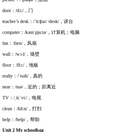
door：/dɔː/，门
teacher’s desk：/ˈtiːʧəz/ /desk/，讲台
computer：/kəmˈpjuːtə/，计算机；电脑
fan：/fæn/，风扇
wall：/wɔːl/，墙壁
floor：/flɔː/，地板
really：/ˈrɪəli/，真的
near：/nɪə/，近的；距离近
TV：/ˌtiːˈviː/，电视
clean：/kliːn/，打扫
help：/help/，帮助
Unit 2 My schoolbag