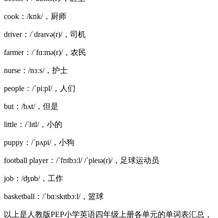
cook：/kʊk/，厨师
driver：/ˈdraɪvə(r)/，司机
farmer：/ˈfɑːmə(r)/，农民
nurse：/nɜːs/，护士
people：/ˈpiːpl/，人们
but：/bʌt/，但是
little：/ˈlɪtl/，小的
puppy：/ˈpʌpi/，小狗
football player：/ˈfʊtbɔːl/ /ˈpleɪə(r)/，足球运动员
job：/ʤɒb/，工作
basketball：/ˈbɑːskɪtbɔːl/，篮球
以上是人教版PEP小学英语四年级上册各单元的单词表汇总，