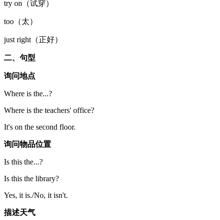
try on（试穿）
too（太）
just right（正好）
二、句型
询问地点
Where is the...?
Where is the teachers' office?
It's on the second floor.
询问物品位置
Is this the...?
Is this the library?
Yes, it is./No, it isn't.
描述天气