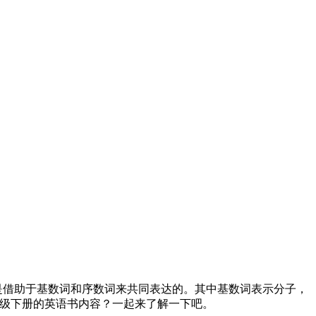
是借助于基数词和序数词来共同表达的。其中基数词表示分子，
米的十分之一，那么，四年级下册的英语书内容？一起来了解一下吧。